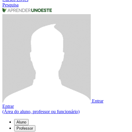
Pesquisa
Entrar
Entrar
(Área do aluno, professor ou funcionário)
Aluno
Professor