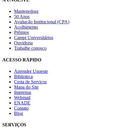
Mantenedora
50 Anos
Avaliação Institucional (CPA)
Acolhimento
Prêmios
Campi Universitários
Ouvidoria
Trabalhe conosco
ACESSO RÁPIDO
Aprender Unoeste
Biblioteca
Cesta de Serviços
Mapa do Site
Imprensa
Webmail
ENADE
Contato
Blog
SERVIÇOS