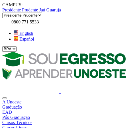
CAMPUS:
Presidente Prudente
Jaú
Guarujá
0800 771 5533
English
Español
A Unoeste
Graduação
EAD
Pós-Graduação
Cursos Técnicos
Cursos Livres