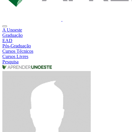
A Unoeste
Graduação
EAD
Pós-Graduação
Cursos Técnicos
Cursos Livres
Pesquisa