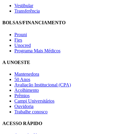
Vestibular
Transferência
BOLSAS/FINANCIAMENTO
Prouni
Fies
Unocred
Programa Mais Médicos
A UNOESTE
Mantenedora
50 Anos
Avaliação Institucional (CPA)
Acolhimento
Prêmios
Campi Universitários
Ouvidoria
Trabalhe conosco
ACESSO RÁPIDO