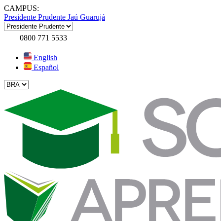
CAMPUS:
Presidente Prudente
Jaú
Guarujá
0800 771 5533
English
Español