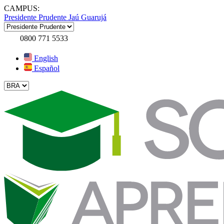
CAMPUS:
Presidente Prudente
Jaú
Guarujá
0800 771 5533
English
Español