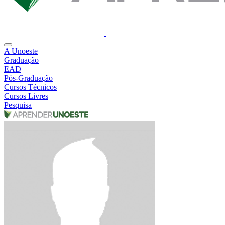
A Unoeste
Graduação
EAD
Pós-Graduação
Cursos Técnicos
Cursos Livres
Pesquisa