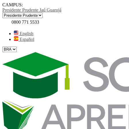
CAMPUS:
Presidente Prudente
Jaú
Guarujá
0800 771 5533
English
Español