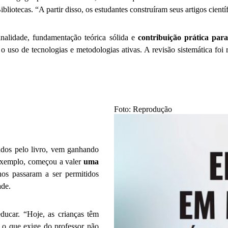
bliotecas. “A partir disso, os estudantes construíram seus artigos cient
inalidade, fundamentação teórica sólida e
contribuição prática par
o uso de tecnologias e metodologias ativas. A revisão sistemática foi r
Foto: Reprodução
ados pelo livro, vem ganhando
 exemplo, começou a valer
uma
hos passaram a ser permitidos
ade.
educar. “Hoje, as crianças têm
 o que exige do professor não