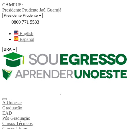
CAMPUS:
Presidente Prudente
Jaú
Guarujá
0800 771 5533
English
Español
A Unoeste
Graduação
EAD
Pós-Graduação
Cursos Técnicos
Cursos Livres