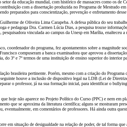
a no setor da educação mundial, com histórico de massacres como os d
 contribuição com a dissertação produzida no Programa de Mestrado em
 sendo preparados para conscientização, prevenção e enfretamento dess
l Guilherme de Oliveira Lima Carapeba. A defesa pública do seu trabalh
cóloga e pedagoga Dra. Carmen Lúcia Dias, a pesquisa trouxe informaçõ
 pesquisadora vinculada ao campus da Unesp em Marília, enalteceu a r
sco, coordenador do programa, fez apontamentos sobre a magnitude soci
 Francisco compuseram a banca examinadora que aprovou a dissertação 
, do 3º e 7º termos de uma instituição de ensino superior do interior 
islação brasileira pertinente. Porém, mesmo com a criação do Programa
eguinte houve a inclusão de dispositivo legal na LDB (Lei de Diretriz
eparar o professor, já na sua formação inicial, para identificar o bully
o que hoje não aparece no Projeto Político do Curso (PPC) e nem em pl
imento que se aproxima da literatura científica; alguns se mostraram 
 ou, eventualmente, em comentários de professores. Há ainda outra quest
orre em situação de desigualdade na relação de poder, de tal forma que