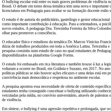
O bullying escolar está entre os mais graves problemas de violênci
Brasil. O debate em torno dessa temática tem uma nova e importante
licenciatura em Pedagogia para avaliar se na formação docente estão
O estudo é de autoria do publicitário, gastrólogo e gestor educaciona
como importante contribuição à educação. Para a orientadora, a psi
novos estudos. A pedagoga Dra. Terezinha Ferreira da Silva Colombo,
olhar para promover a consciência.
O educador físico e estudioso da temática Dr. Marcos Vinicius Franci
dúzia de trabalhos produzidos em toda a América Latina. Terezinha e
pesquisa consistiu num estudo de caso no qual estudantes de Pedagogia
disponibilizados na plataforma Google Forms.
O estudo foi embasado em rica literatura e também trouxe à luz a leg
voltaram a ocorrer no Brasil, em Goiânia e Suzano, em 2017. No ano s
políticas públicas se não houver ações eficazes e uma delas está em pr
convivência mais democrática e respeitosa no ambiente escolar.
A pesquisa apontou essa necessidade de oferta de conteúdo específic
estudantes tenha conseguido conceituar o bullying utilizando conhec
veiculadas pela mídia, no convívio universitário, através de palestras
de violência.
Em síntese, o bullying é uma agressão repetitiva e prolongada, que oc