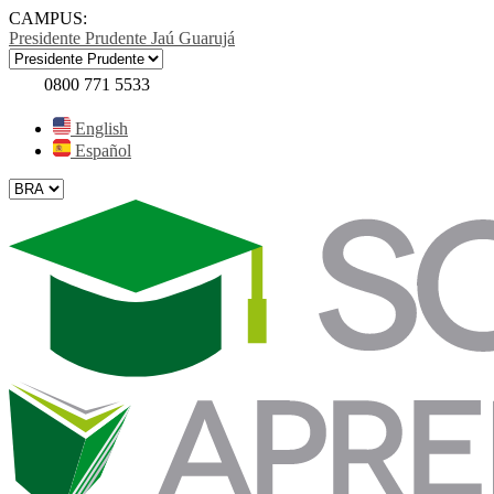
CAMPUS:
Presidente Prudente
Jaú
Guarujá
0800 771 5533
English
Español