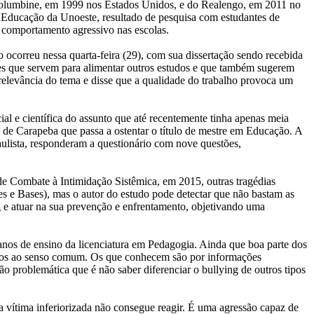
e Columbine, em 1999 nos Estados Unidos, e do Realengo, em 2011 no
 Educação da Unoeste, resultado de pesquisa com estudantes de
e comportamento agressivo nas escolas.
o ocorreu nessa quarta-feira (29), com sua dissertação sendo recebida
es que servem para alimentar outros estudos e que também sugerem
elevância do tema e disse que a qualidade do trabalho provoca um
al e científica do assunto que até recentemente tinha apenas meia
de Carapeba que passa a ostentar o título de mestre em Educação. A
paulista, responderam a questionário com nove questões,
 de Combate à Intimidação Sistêmica, em 2015, outras tragédias
es e Bases), mas o autor do estudo pode detectar que não bastam as
ing e atuar na sua prevenção e enfrentamento, objetivando uma
anos de ensino da licenciatura em Pedagogia. Ainda que boa parte dos
presos ao senso comum. Os que conhecem são por informações
ão problemática que é não saber diferenciar o bullying de outros tipos
 a vítima inferiorizada não consegue reagir. É uma agressão capaz de