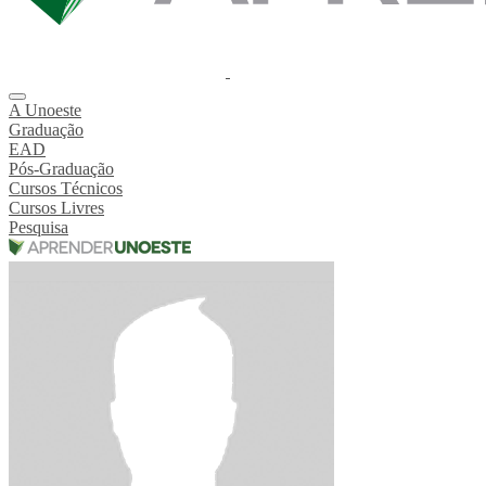
A Unoeste
Graduação
EAD
Pós-Graduação
Cursos Técnicos
Cursos Livres
Pesquisa