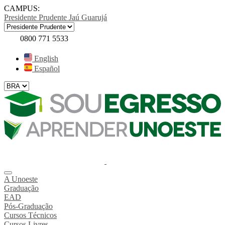
CAMPUS:
Presidente Prudente
Jaú
Guarujá
0800 771 5533
English
Español
A Unoeste
Graduação
EAD
Pós-Graduação
Cursos Técnicos
Cursos Livres