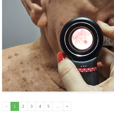
«
1
2
3
4
5
…
»