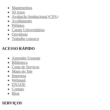
Mantenedora
50 Anos
Avaliação Institucional (CPA)
Acolhimento
Prêmios
Campi Universitários
Ouvidoria
Trabalhe conosco
ACESSO RÁPIDO
Aprender Unoeste
Biblioteca
Cesta de Serviços
Mapa do Site
Imprensa
Webmail
ENADE
Contato
Blog
SERVIÇOS