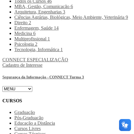
Todos os Cursos
46
MBA, Gestão, Comunicação
6
Arquitetura, Engenharias
3
Ciências Agrárias, Biológicas, Meio Ambiente, Veterinária
9
Direito
2
Enfermagem, Saúde
14
Medicina
6
Multiprofissional
1
Psicologia
2
Tecnologia, Informática
1
CONNECT
ESPECIALIZAÇÃO
Cadastro de Interesse
Segurança da Informação - CONNECT Turma 3
CURSOS
Graduação
Pós-Graduação
Educação a Distância
Cursos Livres
Cursos Técnicos