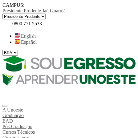
CAMPUS:
Presidente Prudente
Jaú
Guarujá
0800 771 5533
English
Español
A Unoeste
Graduação
EAD
Pós-Graduação
Cursos Técnicos
Cursos Livres