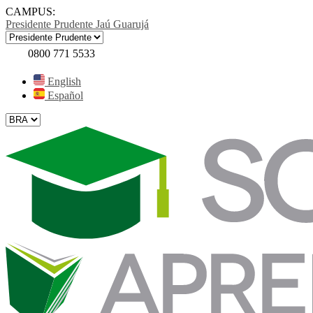
CAMPUS:
Presidente Prudente
Jaú
Guarujá
0800 771 5533
English
Español