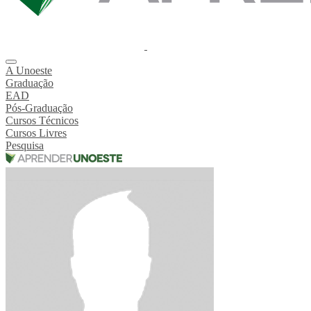
A Unoeste
Graduação
EAD
Pós-Graduação
Cursos Técnicos
Cursos Livres
Pesquisa