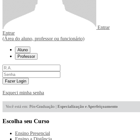
Entrar
Entrar
(Área do aluno, professor ou funcionário)
Aluno
Professor
Fazer Login
Esqueci minha senha
Você está em:
Pós-Graduação
|
Especialização e Aperfeiçoamento
Escolha seu Curso
Ensino Presencial
Ensino a Distância