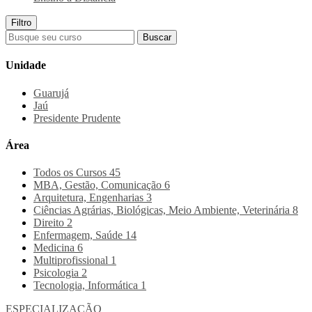
Filtro
Buscar
Unidade
Guarujá
Jaú
Presidente Prudente
Área
Todos os Cursos
45
MBA, Gestão, Comunicação
6
Arquitetura, Engenharias
3
Ciências Agrárias, Biológicas, Meio Ambiente, Veterinária
8
Direito
2
Enfermagem, Saúde
14
Medicina
6
Multiprofissional
1
Psicologia
2
Tecnologia, Informática
1
ESPECIALIZAÇÃO