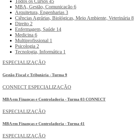
Todos os Cursos
45
MBA, Gestão, Comunicação
6
Arquitetura, Engenharias
3
Ciências Agrárias, Biológicas, Meio Ambiente, Veterinária
8
Direito
2
Enfermagem, Saúde
14
Medicina
6
Multiprofissional
1
Psicologia
2
Tecnologia, Informática
1
ESPECIALIZAÇÃO
Gestão Fiscal e Tributária - Turma 9
CONNECT
ESPECIALIZAÇÃO
MBA em Finanças e Controladoria - Turma 03 CONNECT
ESPECIALIZAÇÃO
MBA em Finanças e Controladoria - Turma 41
ESPECIALIZAÇÃO