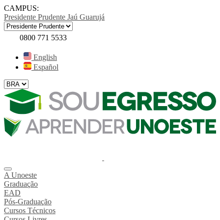
CAMPUS:
Presidente Prudente
Jaú
Guarujá
0800 771 5533
English
Español
A Unoeste
Graduação
EAD
Pós-Graduação
Cursos Técnicos
Cursos Livres