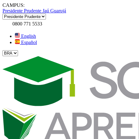
CAMPUS:
Presidente Prudente
Jaú
Guarujá
0800 771 5533
English
Español