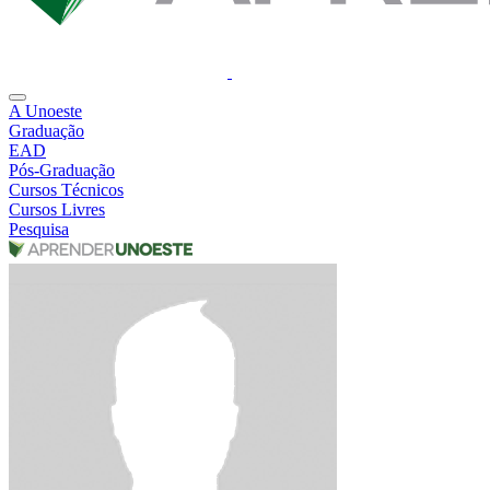
A Unoeste
Graduação
EAD
Pós-Graduação
Cursos Técnicos
Cursos Livres
Pesquisa