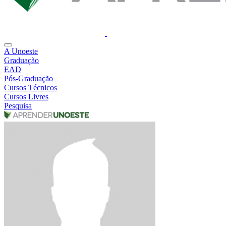
A Unoeste
Graduação
EAD
Pós-Graduação
Cursos Técnicos
Cursos Livres
Pesquisa