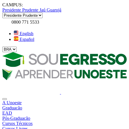
CAMPUS:
Presidente Prudente
Jaú
Guarujá
0800 771 5533
English
Español
A Unoeste
Graduação
EAD
Pós-Graduação
Cursos Técnicos
Cursos Livres