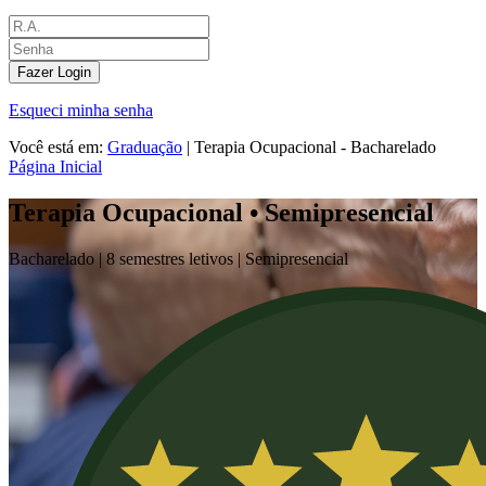
Fazer Login
Esqueci minha senha
Você está em:
Graduação
|
Terapia Ocupacional - Bacharelado
Página Inicial
Terapia Ocupacional • Semipresencial
Bacharelado |
8 semestres letivos |
Semipresencial