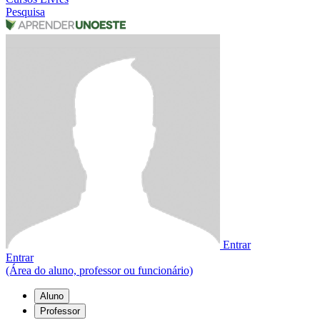
Pesquisa
Entrar
Entrar
(Área do aluno, professor ou funcionário)
Aluno
Professor