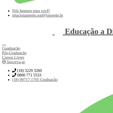
Nós ligamos para você!
relacionamento.ead@unoeste.br
Educação a Di
Guaduação
Pós-Graduação
Cursos Livres
Inscreva-se
(18) 3229 3260
0800 771 5533
(18)
99717-1705
Graduação