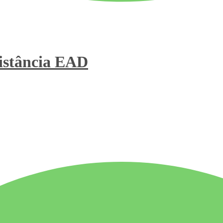
stância
EAD