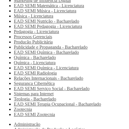
Marketing de Influência Digital
EAD SEMI
Matemática - Licenciatura
EAD SEMI
Música - Licenciatura
Música - Licenciatura
EAD SEMI
Nutrição - Bacharelado
EAD SEMI
Pedagogia - Licenciatura
Pedagogia - Licenciatura
Processos Gerenciais
Produção Publicitária
Publicidade e Propaganda - Bacharelado
EAD SEMI
Química - Bacharelado
Química - Bacharelado
Química - Licenciatura
EAD SEMI
Química - Licenciatura
EAD SEMI
Radiologia
Relações Internacionais - Bacharelado
Segurança Cibernética
EAD SEMI
Serviço Social - Bacharelado
Sistemas para Internet
Teologia - Bacharelado
EAD SEMI
Terapia Ocupacional - Bacharelado
Zootecnia
EAD SEMI
Zootecnia
Administração