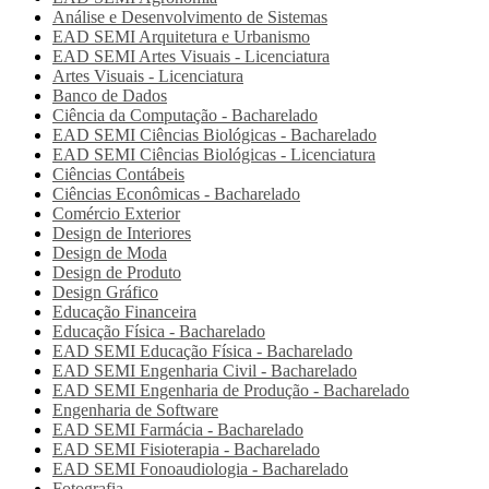
Análise e Desenvolvimento de Sistemas
EAD SEMI
Arquitetura e Urbanismo
EAD SEMI
Artes Visuais - Licenciatura
Artes Visuais - Licenciatura
Banco de Dados
Ciência da Computação - Bacharelado
EAD SEMI
Ciências Biológicas - Bacharelado
EAD SEMI
Ciências Biológicas - Licenciatura
Ciências Contábeis
Ciências Econômicas - Bacharelado
Comércio Exterior
Design de Interiores
Design de Moda
Design de Produto
Design Gráfico
Educação Financeira
Educação Física - Bacharelado
EAD SEMI
Educação Física - Bacharelado
EAD SEMI
Engenharia Civil - Bacharelado
EAD SEMI
Engenharia de Produção - Bacharelado
Engenharia de Software
EAD SEMI
Farmácia - Bacharelado
EAD SEMI
Fisioterapia - Bacharelado
EAD SEMI
Fonoaudiologia - Bacharelado
Fotografia