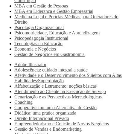
Construção
MBA em Gestão de Pessoas
MBA em Liderança e Gestão Empresarial
Medicina Legal e Perícias Médicas para Operadores do
Direito
Psicologia Organizacional
Psicomotricidade, Educação e Aprendizagem
Psicopedagogia Institucional
Tecnologias na Educação
Economia e Negócios
Gestão de Negócios em Gastronomia
Adobe Illustrator
Adolescência: cuidado integral a saúde
Afetividade e o Desenvolvimento dos Sujeitos com Altas
Habilidades/Superdotação
Alfabetização e Letramento: noções básicas
Atendimento ao Cliente na Execução de Serviço
Cenarização e as Perspectivas Mercadológicas
Coaching
Cooperativismo: uma Alternativa de Gestão
Didática: uma prática organizada
Direito Internacional Privado
Empreendedorismo e Criação de Novos Negócios
Gestão de Vendas e Endomarketing