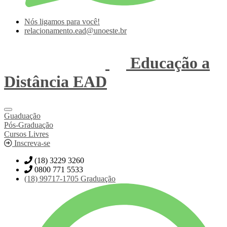
Nós ligamos para você!
relacionamento.ead@unoeste.br
Educação a
Distância
EAD
Guaduação
Pós-Graduação
Cursos Livres
Inscreva-se
(18) 3229 3260
0800 771 5533
(18)
99717-1705
Graduação