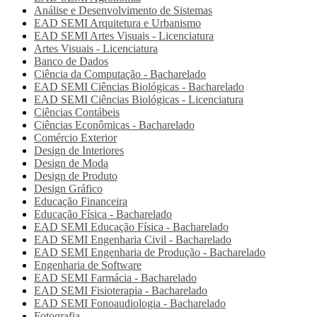
Análise e Desenvolvimento de Sistemas
EAD SEMI
Arquitetura e Urbanismo
EAD SEMI
Artes Visuais - Licenciatura
Artes Visuais - Licenciatura
Banco de Dados
Ciência da Computação - Bacharelado
EAD SEMI
Ciências Biológicas - Bacharelado
EAD SEMI
Ciências Biológicas - Licenciatura
Ciências Contábeis
Ciências Econômicas - Bacharelado
Comércio Exterior
Design de Interiores
Design de Moda
Design de Produto
Design Gráfico
Educação Financeira
Educação Física - Bacharelado
EAD SEMI
Educação Física - Bacharelado
EAD SEMI
Engenharia Civil - Bacharelado
EAD SEMI
Engenharia de Produção - Bacharelado
Engenharia de Software
EAD SEMI
Farmácia - Bacharelado
EAD SEMI
Fisioterapia - Bacharelado
EAD SEMI
Fonoaudiologia - Bacharelado
Fotografia