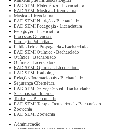
Marketing de Influência Digital
EAD SEMI
Matemática - Licenciatura
EAD SEMI
Música - Licenciatura
Música - Licenciatura
EAD SEMI
Nutrição - Bacharelado
EAD SEMI
Pedagogia - Licenciatura
Pedagogia - Licenciatura
Processos Gerenciais
Produção Publicitária
Publicidade e Propaganda - Bacharelado
EAD SEMI
Química - Bacharelado
Química - Bacharelado
Química - Licenciatura
EAD SEMI
Química - Licenciatura
EAD SEMI
Radiologia
Relações Internacionais - Bacharelado
Segurança Cibernética
EAD SEMI
Serviço Social - Bacharelado
Sistemas para Internet
Teologia - Bacharelado
EAD SEMI
Terapia Ocupacional - Bacharelado
Zootecnia
EAD SEMI
Zootecnia
Administração