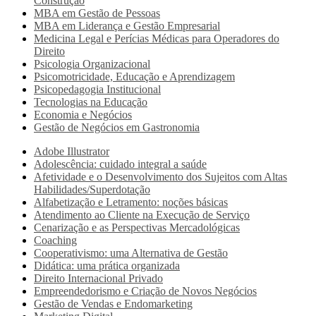
Construção
MBA em Gestão de Pessoas
MBA em Liderança e Gestão Empresarial
Medicina Legal e Perícias Médicas para Operadores do
Direito
Psicologia Organizacional
Psicomotricidade, Educação e Aprendizagem
Psicopedagogia Institucional
Tecnologias na Educação
Economia e Negócios
Gestão de Negócios em Gastronomia
Adobe Illustrator
Adolescência: cuidado integral a saúde
Afetividade e o Desenvolvimento dos Sujeitos com Altas
Habilidades/Superdotação
Alfabetização e Letramento: noções básicas
Atendimento ao Cliente na Execução de Serviço
Cenarização e as Perspectivas Mercadológicas
Coaching
Cooperativismo: uma Alternativa de Gestão
Didática: uma prática organizada
Direito Internacional Privado
Empreendedorismo e Criação de Novos Negócios
Gestão de Vendas e Endomarketing