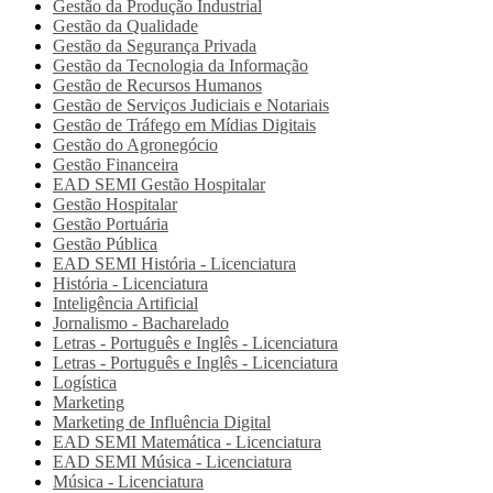
Gestão da Produção Industrial
Gestão da Qualidade
Gestão da Segurança Privada
Gestão da Tecnologia da Informação
Gestão de Recursos Humanos
Gestão de Serviços Judiciais e Notariais
Gestão de Tráfego em Mídias Digitais
Gestão do Agronegócio
Gestão Financeira
EAD SEMI
Gestão Hospitalar
Gestão Hospitalar
Gestão Portuária
Gestão Pública
EAD SEMI
História - Licenciatura
História - Licenciatura
Inteligência Artificial
Jornalismo - Bacharelado
Letras - Português e Inglês - Licenciatura
Letras - Português e Inglês - Licenciatura
Logística
Marketing
Marketing de Influência Digital
EAD SEMI
Matemática - Licenciatura
EAD SEMI
Música - Licenciatura
Música - Licenciatura