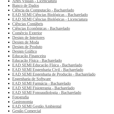
Artes Visuais - Licenciatura
Banco de Dados
Ciência da Computação - Bacharelado
EAD SEMI
Ciências Biológicas - Bacharelado
EAD SEMI
Ciências Biológicas - Licenciatura
Ciências Contábeis
Ciências Econômicas - Bacharelado
Comércio Exterior
Design de Interiores
Design de Moda
Design de Produto
Design Gráfico
Educação Financeira
Educação Física - Bacharelado
EAD SEMI
Educação Física - Bacharelado
EAD SEMI
Engenharia Civil - Bacharelado
EAD SEMI
Engenharia de Produção - Bacharelado
Engenharia de Software
EAD SEMI
Farmácia - Bacharelado
EAD SEMI
Fisioterapia - Bacharelado
EAD SEMI
Fonoaudiologia - Bacharelado
Fotografia
Gastronomia
EAD SEMI
Gestão Ambiental
Gestão Comercial