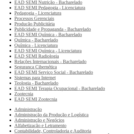
EAD SEMI
Nutrição - Bacharelado
EAD SEMI
Pedagogia - Licenciatura
Pedagogia - Licenciatura
Processos Gerenciais
Produção Publicitária
Publicidade e Propaganda - Bacharelado
EAD SEMI
Química - Bacharelado
Química - Bacharelado
Química - Licenciatura
EAD SEMI
Química - Licenciatura
EAD SEMI
Radiologia
Relações Internacionais - Bacharelado
Segurança Cibernética
EAD SEMI
Serviço Social - Bacharelado
Sistemas para Internet
Teologia - Bacharelado
EAD SEMI
Terapia Ocupacional - Bacharelado
Zootecnia
EAD SEMI
Zootecnia
Administração
Administração da Produção e Logística
Administração e Negócios
Alfabetização e Letramento
Contabilidade, Controladoria e Auditoria