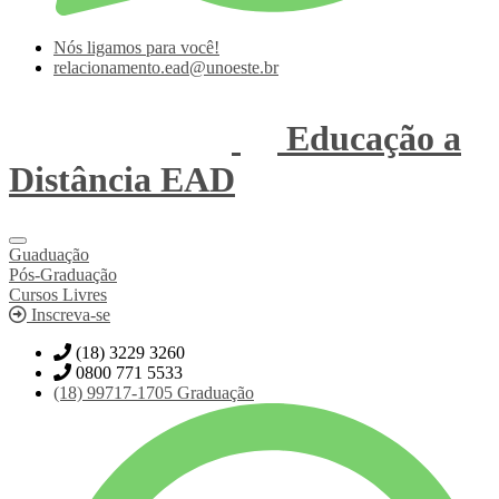
Nós ligamos para você!
relacionamento.ead@unoeste.br
Educação a
Distância
EAD
Guaduação
Pós-Graduação
Cursos Livres
Inscreva-se
(18) 3229 3260
0800 771 5533
(18)
99717-1705
Graduação