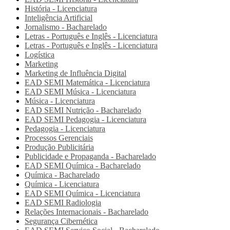
História - Licenciatura
Inteligência Artificial
Jornalismo - Bacharelado
Letras - Português e Inglês - Licenciatura
Letras - Português e Inglês - Licenciatura
Logística
Marketing
Marketing de Influência Digital
EAD SEMI
Matemática - Licenciatura
EAD SEMI
Música - Licenciatura
Música - Licenciatura
EAD SEMI
Nutrição - Bacharelado
EAD SEMI
Pedagogia - Licenciatura
Pedagogia - Licenciatura
Processos Gerenciais
Produção Publicitária
Publicidade e Propaganda - Bacharelado
EAD SEMI
Química - Bacharelado
Química - Bacharelado
Química - Licenciatura
EAD SEMI
Química - Licenciatura
EAD SEMI
Radiologia
Relações Internacionais - Bacharelado
Segurança Cibernética