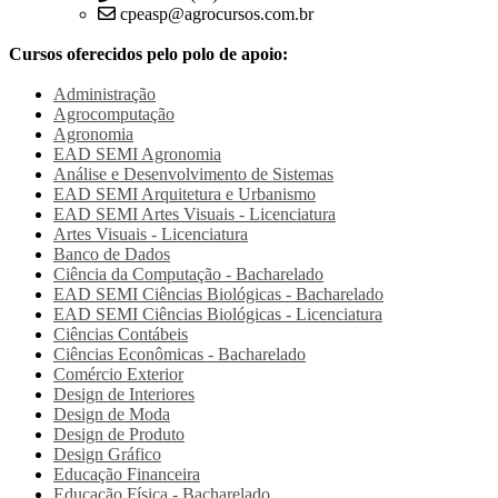
cpeasp@agrocursos.com.br
Cursos oferecidos pelo polo de apoio:
Administração
Agrocomputação
Agronomia
EAD SEMI
Agronomia
Análise e Desenvolvimento de Sistemas
EAD SEMI
Arquitetura e Urbanismo
EAD SEMI
Artes Visuais - Licenciatura
Artes Visuais - Licenciatura
Banco de Dados
Ciência da Computação - Bacharelado
EAD SEMI
Ciências Biológicas - Bacharelado
EAD SEMI
Ciências Biológicas - Licenciatura
Ciências Contábeis
Ciências Econômicas - Bacharelado
Comércio Exterior
Design de Interiores
Design de Moda
Design de Produto
Design Gráfico
Educação Financeira
Educação Física - Bacharelado