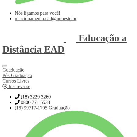
Nós ligamos para você!
relacionamento.ead@unoeste.br
Educação a
Distância
EAD
Guaduação
Pós-Graduação
Cursos Livres
Inscreva-se
(18) 3229 3260
0800 771 5533
(18)
99717-1705
Graduação