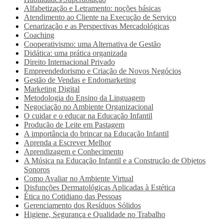
Alfabetização e Letramento: noções básicas
Atendimento ao Cliente na Execução de Serviço
Cenarização e as Perspectivas Mercadológicas
Coaching
Cooperativismo: uma Alternativa de Gestão
Didática: uma prática organizada
Direito Internacional Privado
Empreendedorismo e Criação de Novos Negócios
Gestão de Vendas e Endomarketing
Marketing Digital
Metodologia do Ensino da Linguagem
Negociação no Ambiente Organizacional
O cuidar e o educar na Educação Infantil
Produção de Leite em Pastagem
A importância do brincar na Educação Infantil
Aprenda a Escrever Melhor
Aprendizagem e Conhecimento
A Música na Educação Infantil e a Construção de Objetos
Sonoros
Como Avaliar no Ambiente Virtual
Disfunções Dermatológicas Aplicadas à Estética
Ética no Cotidiano das Pessoas
Gerenciamento dos Resíduos Sólidos
Higiene, Segurança e Qualidade no Trabalho