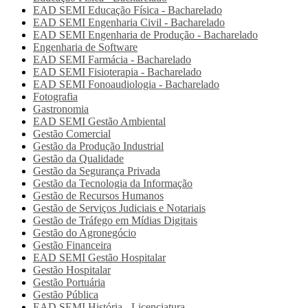
EAD SEMI
Educação Física - Bacharelado
EAD SEMI
Engenharia Civil - Bacharelado
EAD SEMI
Engenharia de Produção - Bacharelado
Engenharia de Software
EAD SEMI
Farmácia - Bacharelado
EAD SEMI
Fisioterapia - Bacharelado
EAD SEMI
Fonoaudiologia - Bacharelado
Fotografia
Gastronomia
EAD SEMI
Gestão Ambiental
Gestão Comercial
Gestão da Produção Industrial
Gestão da Qualidade
Gestão da Segurança Privada
Gestão da Tecnologia da Informação
Gestão de Recursos Humanos
Gestão de Serviços Judiciais e Notariais
Gestão de Tráfego em Mídias Digitais
Gestão do Agronegócio
Gestão Financeira
EAD SEMI
Gestão Hospitalar
Gestão Hospitalar
Gestão Portuária
Gestão Pública
EAD SEMI
História - Licenciatura