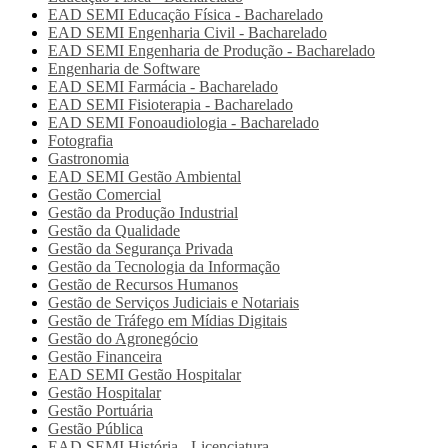
EAD SEMI
Educação Física - Bacharelado
EAD SEMI
Engenharia Civil - Bacharelado
EAD SEMI
Engenharia de Produção - Bacharelado
Engenharia de Software
EAD SEMI
Farmácia - Bacharelado
EAD SEMI
Fisioterapia - Bacharelado
EAD SEMI
Fonoaudiologia - Bacharelado
Fotografia
Gastronomia
EAD SEMI
Gestão Ambiental
Gestão Comercial
Gestão da Produção Industrial
Gestão da Qualidade
Gestão da Segurança Privada
Gestão da Tecnologia da Informação
Gestão de Recursos Humanos
Gestão de Serviços Judiciais e Notariais
Gestão de Tráfego em Mídias Digitais
Gestão do Agronegócio
Gestão Financeira
EAD SEMI
Gestão Hospitalar
Gestão Hospitalar
Gestão Portuária
Gestão Pública
EAD SEMI
História - Licenciatura