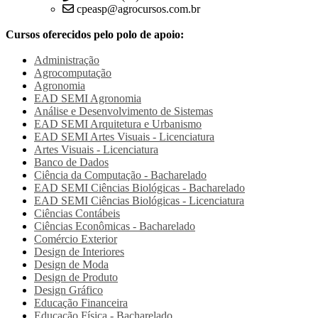
cpeasp@agrocursos.com.br
Cursos oferecidos pelo polo de apoio:
Administração
Agrocomputação
Agronomia
EAD SEMI
Agronomia
Análise e Desenvolvimento de Sistemas
EAD SEMI
Arquitetura e Urbanismo
EAD SEMI
Artes Visuais - Licenciatura
Artes Visuais - Licenciatura
Banco de Dados
Ciência da Computação - Bacharelado
EAD SEMI
Ciências Biológicas - Bacharelado
EAD SEMI
Ciências Biológicas - Licenciatura
Ciências Contábeis
Ciências Econômicas - Bacharelado
Comércio Exterior
Design de Interiores
Design de Moda
Design de Produto
Design Gráfico
Educação Financeira
Educação Física - Bacharelado