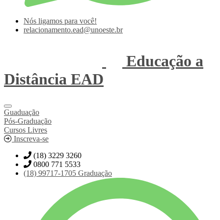
Nós ligamos para você!
relacionamento.ead@unoeste.br
Educação a
Distância
EAD
Guaduação
Pós-Graduação
Cursos Livres
Inscreva-se
(18) 3229 3260
0800 771 5533
(18)
99717-1705
Graduação