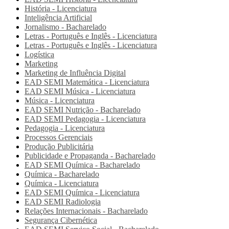
História - Licenciatura
Inteligência Artificial
Jornalismo - Bacharelado
Letras - Português e Inglês - Licenciatura
Letras - Português e Inglês - Licenciatura
Logística
Marketing
Marketing de Influência Digital
EAD SEMI
Matemática - Licenciatura
EAD SEMI
Música - Licenciatura
Música - Licenciatura
EAD SEMI
Nutrição - Bacharelado
EAD SEMI
Pedagogia - Licenciatura
Pedagogia - Licenciatura
Processos Gerenciais
Produção Publicitária
Publicidade e Propaganda - Bacharelado
EAD SEMI
Química - Bacharelado
Química - Bacharelado
Química - Licenciatura
EAD SEMI
Química - Licenciatura
EAD SEMI
Radiologia
Relações Internacionais - Bacharelado
Segurança Cibernética