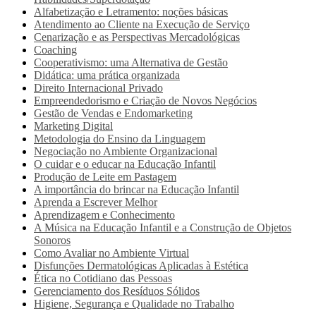
Alfabetização e Letramento: noções básicas
Atendimento ao Cliente na Execução de Serviço
Cenarização e as Perspectivas Mercadológicas
Coaching
Cooperativismo: uma Alternativa de Gestão
Didática: uma prática organizada
Direito Internacional Privado
Empreendedorismo e Criação de Novos Negócios
Gestão de Vendas e Endomarketing
Marketing Digital
Metodologia do Ensino da Linguagem
Negociação no Ambiente Organizacional
O cuidar e o educar na Educação Infantil
Produção de Leite em Pastagem
A importância do brincar na Educação Infantil
Aprenda a Escrever Melhor
Aprendizagem e Conhecimento
A Música na Educação Infantil e a Construção de Objetos
Sonoros
Como Avaliar no Ambiente Virtual
Disfunções Dermatológicas Aplicadas à Estética
Ética no Cotidiano das Pessoas
Gerenciamento dos Resíduos Sólidos
Higiene, Segurança e Qualidade no Trabalho