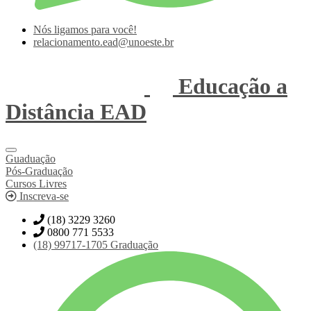
Nós ligamos para você!
relacionamento.ead@unoeste.br
Educação a
Distância
EAD
Guaduação
Pós-Graduação
Cursos Livres
Inscreva-se
(18) 3229 3260
0800 771 5533
(18)
99717-1705
Graduação