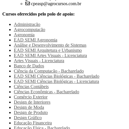
cpeasp@agrocursos.com.br
Cursos oferecidos pelo polo de apoio:
Administração
Agrocomputação
Agronomia
EAD SEMI
Agronomia
Análise e Desenvolvimento de Sistemas
EAD SEMI
Arquitetura e Urbanismo
EAD SEMI
Artes Visuais - Licenciatura
Artes Visuais - Licenciatura
Banco de Dados
Ciência da Computação - Bacharelado
EAD SEMI
Ciências Biológicas - Bacharelado
EAD SEMI
Ciências Biológicas - Licenciatura
Ciências Contábeis
Ciências Econômicas - Bacharelado
Comércio Exterior
Design de Interiores
Design de Moda
Design de Produto
Design Gráfico
Educação Financeira
Educação Física - Bacharelado