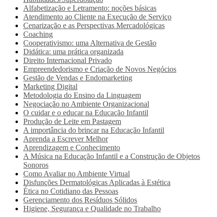
Alfabetização e Letramento: noções básicas
Atendimento ao Cliente na Execução de Serviço
Cenarização e as Perspectivas Mercadológicas
Coaching
Cooperativismo: uma Alternativa de Gestão
Didática: uma prática organizada
Direito Internacional Privado
Empreendedorismo e Criação de Novos Negócios
Gestão de Vendas e Endomarketing
Marketing Digital
Metodologia do Ensino da Linguagem
Negociação no Ambiente Organizacional
O cuidar e o educar na Educação Infantil
Produção de Leite em Pastagem
A importância do brincar na Educação Infantil
Aprenda a Escrever Melhor
Aprendizagem e Conhecimento
A Música na Educação Infantil e a Construção de Objetos
Sonoros
Como Avaliar no Ambiente Virtual
Disfunções Dermatológicas Aplicadas à Estética
Ética no Cotidiano das Pessoas
Gerenciamento dos Resíduos Sólidos
Higiene, Segurança e Qualidade no Trabalho