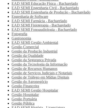
EAD SEMI
Educação Física - Bacharelado
EAD SEMI
Engenharia Civil - Bacharelado
EAD SEMI
Engenharia de Produção - Bacharelado
Engenharia de Software
EAD SEMI
Farmácia - Bacharelado
EAD SEMI
Fisioterapia - Bacharelado
EAD SEMI
Fonoaudiologia - Bacharelado
Fotografia
Gastronomia
EAD SEMI
Gestão Ambiental
Gestão Comercial
Gestão da Produção Industrial
Gestão da Qualidade
Gestão da Segurança Privada
Gestão da Tecnologia da Informação
Gestão de Recursos Humanos
Gestão de Serviços Judiciais e Notariais
Gestão de Tráfego em Mídias Digitais
Gestão do Agronegócio
Gestão Financeira
EAD SEMI
Gestão Hospitalar
Gestão Hospitalar
Gestão Portuária
Gestão Pública
EAD SEMI
História - Licenciatura