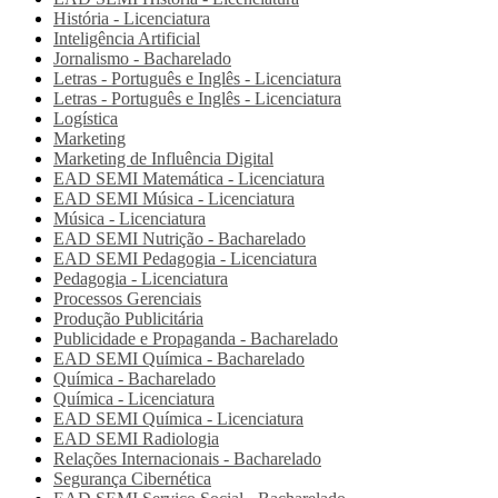
História - Licenciatura
Inteligência Artificial
Jornalismo - Bacharelado
Letras - Português e Inglês - Licenciatura
Letras - Português e Inglês - Licenciatura
Logística
Marketing
Marketing de Influência Digital
EAD SEMI
Matemática - Licenciatura
EAD SEMI
Música - Licenciatura
Música - Licenciatura
EAD SEMI
Nutrição - Bacharelado
EAD SEMI
Pedagogia - Licenciatura
Pedagogia - Licenciatura
Processos Gerenciais
Produção Publicitária
Publicidade e Propaganda - Bacharelado
EAD SEMI
Química - Bacharelado
Química - Bacharelado
Química - Licenciatura
EAD SEMI
Química - Licenciatura
EAD SEMI
Radiologia
Relações Internacionais - Bacharelado
Segurança Cibernética