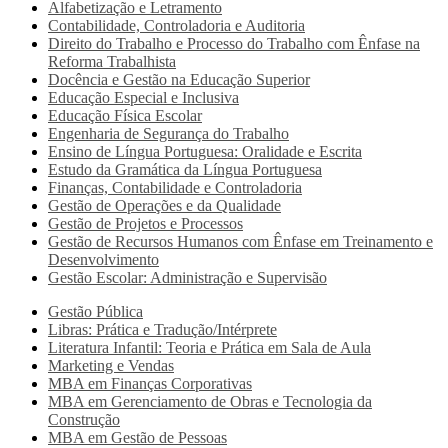
Alfabetização e Letramento
Contabilidade, Controladoria e Auditoria
Direito do Trabalho e Processo do Trabalho com Ênfase na
Reforma Trabalhista
Docência e Gestão na Educação Superior
Educação Especial e Inclusiva
Educação Física Escolar
Engenharia de Segurança do Trabalho
Ensino de Língua Portuguesa: Oralidade e Escrita
Estudo da Gramática da Língua Portuguesa
Finanças, Contabilidade e Controladoria
Gestão de Operações e da Qualidade
Gestão de Projetos e Processos
Gestão de Recursos Humanos com Ênfase em Treinamento e
Desenvolvimento
Gestão Escolar: Administração e Supervisão
Gestão Pública
Libras: Prática e Tradução/Intérprete
Literatura Infantil: Teoria e Prática em Sala de Aula
Marketing e Vendas
MBA em Finanças Corporativas
MBA em Gerenciamento de Obras e Tecnologia da
Construção
MBA em Gestão de Pessoas