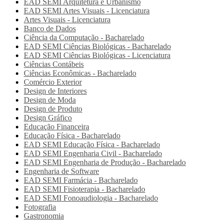
EAD SEMI
Arquitetura e Urbanismo
EAD SEMI
Artes Visuais - Licenciatura
Artes Visuais - Licenciatura
Banco de Dados
Ciência da Computação - Bacharelado
EAD SEMI
Ciências Biológicas - Bacharelado
EAD SEMI
Ciências Biológicas - Licenciatura
Ciências Contábeis
Ciências Econômicas - Bacharelado
Comércio Exterior
Design de Interiores
Design de Moda
Design de Produto
Design Gráfico
Educação Financeira
Educação Física - Bacharelado
EAD SEMI
Educação Física - Bacharelado
EAD SEMI
Engenharia Civil - Bacharelado
EAD SEMI
Engenharia de Produção - Bacharelado
Engenharia de Software
EAD SEMI
Farmácia - Bacharelado
EAD SEMI
Fisioterapia - Bacharelado
EAD SEMI
Fonoaudiologia - Bacharelado
Fotografia
Gastronomia