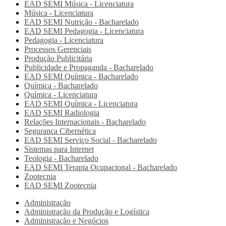
EAD SEMI
Música - Licenciatura
Música - Licenciatura
EAD SEMI
Nutrição - Bacharelado
EAD SEMI
Pedagogia - Licenciatura
Pedagogia - Licenciatura
Processos Gerenciais
Produção Publicitária
Publicidade e Propaganda - Bacharelado
EAD SEMI
Química - Bacharelado
Química - Bacharelado
Química - Licenciatura
EAD SEMI
Química - Licenciatura
EAD SEMI
Radiologia
Relações Internacionais - Bacharelado
Segurança Cibernética
EAD SEMI
Serviço Social - Bacharelado
Sistemas para Internet
Teologia - Bacharelado
EAD SEMI
Terapia Ocupacional - Bacharelado
Zootecnia
EAD SEMI
Zootecnia
Administração
Administração da Produção e Logística
Administração e Negócios