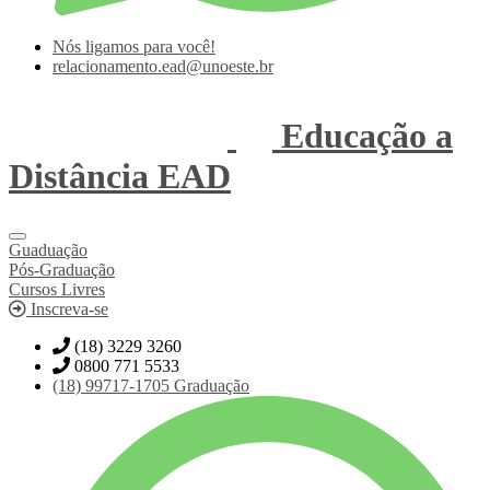
Nós ligamos para você!
relacionamento.ead@unoeste.br
Educação a
Distância
EAD
Guaduação
Pós-Graduação
Cursos Livres
Inscreva-se
(18) 3229 3260
0800 771 5533
(18)
99717-1705
Graduação