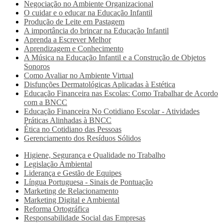
Negociação no Ambiente Organizacional
O cuidar e o educar na Educação Infantil
Produção de Leite em Pastagem
A importância do brincar na Educação Infantil
Aprenda a Escrever Melhor
Aprendizagem e Conhecimento
A Música na Educação Infantil e a Construção de Objetos
Sonoros
Como Avaliar no Ambiente Virtual
Disfunções Dermatológicas Aplicadas à Estética
Educação Financeira nas Escolas: Como Trabalhar de Acordo
com a BNCC
Educação Financeira No Cotidiano Escolar - Atividades
Práticas Alinhadas à BNCC
Ética no Cotidiano das Pessoas
Gerenciamento dos Resíduos Sólidos
Higiene, Segurança e Qualidade no Trabalho
Legislação Ambiental
Liderança e Gestão de Equipes
Língua Portuguesa - Sinais de Pontuação
Marketing de Relacionamento
Marketing Digital e Ambiental
Reforma Ortográfica
Responsabilidade Social das Empresas