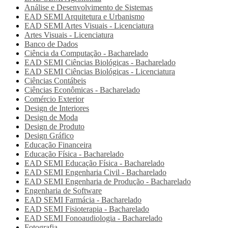
Análise e Desenvolvimento de Sistemas
EAD SEMI
Arquitetura e Urbanismo
EAD SEMI
Artes Visuais - Licenciatura
Artes Visuais - Licenciatura
Banco de Dados
Ciência da Computação - Bacharelado
EAD SEMI
Ciências Biológicas - Bacharelado
EAD SEMI
Ciências Biológicas - Licenciatura
Ciências Contábeis
Ciências Econômicas - Bacharelado
Comércio Exterior
Design de Interiores
Design de Moda
Design de Produto
Design Gráfico
Educação Financeira
Educação Física - Bacharelado
EAD SEMI
Educação Física - Bacharelado
EAD SEMI
Engenharia Civil - Bacharelado
EAD SEMI
Engenharia de Produção - Bacharelado
Engenharia de Software
EAD SEMI
Farmácia - Bacharelado
EAD SEMI
Fisioterapia - Bacharelado
EAD SEMI
Fonoaudiologia - Bacharelado
Fotografia