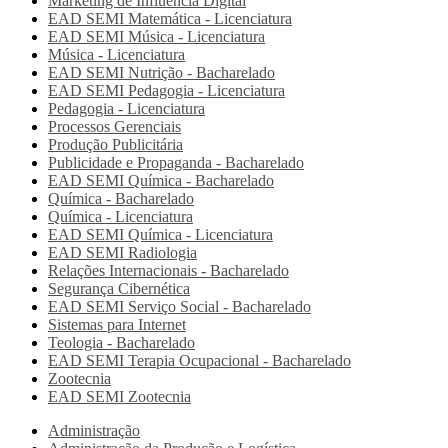
Marketing de Influência Digital
EAD SEMI
Matemática - Licenciatura
EAD SEMI
Música - Licenciatura
Música - Licenciatura
EAD SEMI
Nutrição - Bacharelado
EAD SEMI
Pedagogia - Licenciatura
Pedagogia - Licenciatura
Processos Gerenciais
Produção Publicitária
Publicidade e Propaganda - Bacharelado
EAD SEMI
Química - Bacharelado
Química - Bacharelado
Química - Licenciatura
EAD SEMI
Química - Licenciatura
EAD SEMI
Radiologia
Relações Internacionais - Bacharelado
Segurança Cibernética
EAD SEMI
Serviço Social - Bacharelado
Sistemas para Internet
Teologia - Bacharelado
EAD SEMI
Terapia Ocupacional - Bacharelado
Zootecnia
EAD SEMI
Zootecnia
Administração