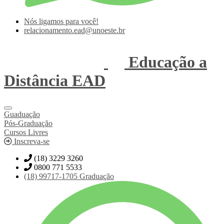
Nós ligamos para você!
relacionamento.ead@unoeste.br
Educação a
Distância
EAD
Guaduação
Pós-Graduação
Cursos Livres
Inscreva-se
(18) 3229 3260
0800 771 5533
(18)
99717-1705
Graduação