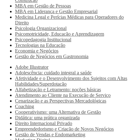
Construção
MBA em Gestão de Pessoas
MBA em Liderança e Gestão Empresarial
Medicina Legal e Perícias Médicas para Operadores do
Direito
Psicologia Organizacional
Psicomotricidade, Educação e Aprendizagem
Psicopedagogia Institucional
Tecnologias na Educação
Economia e Negócios
Gestão de Negócios em Gastronomia
Adobe Illustrator
Adolescência: cuidado integral a saúde
Afetividade e o Desenvolvimento dos Sujeitos com Altas
Habilidades/Superdotação
Alfabetização e Letramento: noções básicas
Atendimento ao Cliente na Execução de Serviço
Cenarização e as Perspectivas Mercadológicas
Coaching
Cooperativismo: uma Alternativa de Gestão
Didática: uma prática organizada
Direito Internacional Privado
Empreendedorismo e Criação de Novos Negócios
Gestão de Vendas e Endomarketing