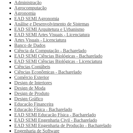
Administração
Agrocomputação
Agronomia
EAD SEMI
Agronomia
Análise e Desenvolvimento de Sistemas
EAD SEMI
Arquitetura e Urbanismo
EAD SEMI
Artes Visuais - Licenciatura
Artes Visuais - Licenciatura
Banco de Dados
Ciência da Computação - Bacharelado
EAD SEMI
Ciências Biológicas - Bacharelado
EAD SEMI
Ciências Biológicas - Licenciatura
Ciências Contábeis
Ciências Econômicas - Bacharelado
Comércio Exterior
Design de Interiores
Design de Moda
Design de Produto
Design Gráfico
Educação Financeira
Educação Física - Bacharelado
EAD SEMI
Educação Física - Bacharelado
EAD SEMI
Engenharia Civil - Bacharelado
EAD SEMI
Engenharia de Produção - Bacharelado
Engenharia de Software