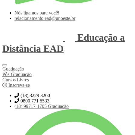
Nós ligamos para você!
relacionamento.ead@unoeste.br
Educação a
Distância
EAD
Guaduação
Pós-Graduação
Cursos Livres
Inscreva-se
(18) 3229 3260
0800 771 5533
(18)
99717-1705
Graduação