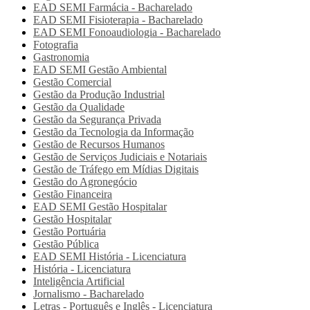
EAD SEMI
Farmácia - Bacharelado
EAD SEMI
Fisioterapia - Bacharelado
EAD SEMI
Fonoaudiologia - Bacharelado
Fotografia
Gastronomia
EAD SEMI
Gestão Ambiental
Gestão Comercial
Gestão da Produção Industrial
Gestão da Qualidade
Gestão da Segurança Privada
Gestão da Tecnologia da Informação
Gestão de Recursos Humanos
Gestão de Serviços Judiciais e Notariais
Gestão de Tráfego em Mídias Digitais
Gestão do Agronegócio
Gestão Financeira
EAD SEMI
Gestão Hospitalar
Gestão Hospitalar
Gestão Portuária
Gestão Pública
EAD SEMI
História - Licenciatura
História - Licenciatura
Inteligência Artificial
Jornalismo - Bacharelado
Letras - Português e Inglês - Licenciatura