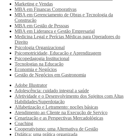
Marketing e Vendas
MBA em Finanças Corporativas
MBA em Gerenciamento de Obras e Tecnologia da
Construção
MBA em Gestão de Pessoas
MBA em Liderança e Gestão Empresarial
Medicina Legal e Perícias Médicas para Operadores do
Direito
Psicologia Organizacional
Psicomotricidade, Educação e Aprendizagem
Psicopedagogia Institucional
Tecnologias na Educação
Economia e Negócios
Gestão de Negócios em Gastronomia
Adobe Illustrator
Adolescência: cuidado integral a saúde
Afetividade e o Desenvolvimento dos Sujeitos com Altas
Habilidades/Superdotação
Alfabetização e Letramento: noções básicas
Atendimento ao Cliente na Execução de Serviço
Cenarização e as Perspectivas Mercadológicas
Coaching
Cooperativismo: uma Alternativa de Gestão
Didática: uma prática organizada