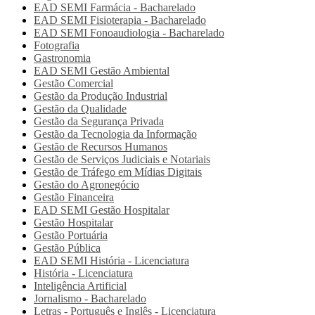
EAD SEMI
Farmácia - Bacharelado
EAD SEMI
Fisioterapia - Bacharelado
EAD SEMI
Fonoaudiologia - Bacharelado
Fotografia
Gastronomia
EAD SEMI
Gestão Ambiental
Gestão Comercial
Gestão da Produção Industrial
Gestão da Qualidade
Gestão da Segurança Privada
Gestão da Tecnologia da Informação
Gestão de Recursos Humanos
Gestão de Serviços Judiciais e Notariais
Gestão de Tráfego em Mídias Digitais
Gestão do Agronegócio
Gestão Financeira
EAD SEMI
Gestão Hospitalar
Gestão Hospitalar
Gestão Portuária
Gestão Pública
EAD SEMI
História - Licenciatura
História - Licenciatura
Inteligência Artificial
Jornalismo - Bacharelado
Letras - Português e Inglês - Licenciatura