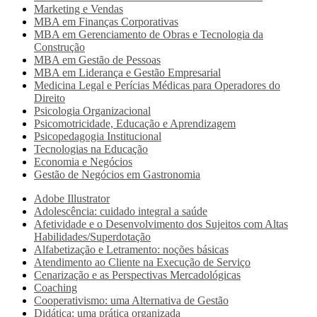
Marketing e Vendas
MBA em Finanças Corporativas
MBA em Gerenciamento de Obras e Tecnologia da
Construção
MBA em Gestão de Pessoas
MBA em Liderança e Gestão Empresarial
Medicina Legal e Perícias Médicas para Operadores do
Direito
Psicologia Organizacional
Psicomotricidade, Educação e Aprendizagem
Psicopedagogia Institucional
Tecnologias na Educação
Economia e Negócios
Gestão de Negócios em Gastronomia
Adobe Illustrator
Adolescência: cuidado integral a saúde
Afetividade e o Desenvolvimento dos Sujeitos com Altas
Habilidades/Superdotação
Alfabetização e Letramento: noções básicas
Atendimento ao Cliente na Execução de Serviço
Cenarização e as Perspectivas Mercadológicas
Coaching
Cooperativismo: uma Alternativa de Gestão
Didática: uma prática organizada