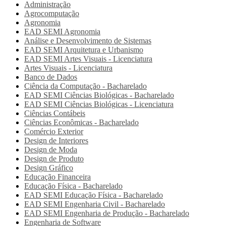
Administração
Agrocomputação
Agronomia
EAD SEMI
Agronomia
Análise e Desenvolvimento de Sistemas
EAD SEMI
Arquitetura e Urbanismo
EAD SEMI
Artes Visuais - Licenciatura
Artes Visuais - Licenciatura
Banco de Dados
Ciência da Computação - Bacharelado
EAD SEMI
Ciências Biológicas - Bacharelado
EAD SEMI
Ciências Biológicas - Licenciatura
Ciências Contábeis
Ciências Econômicas - Bacharelado
Comércio Exterior
Design de Interiores
Design de Moda
Design de Produto
Design Gráfico
Educação Financeira
Educação Física - Bacharelado
EAD SEMI
Educação Física - Bacharelado
EAD SEMI
Engenharia Civil - Bacharelado
EAD SEMI
Engenharia de Produção - Bacharelado
Engenharia de Software