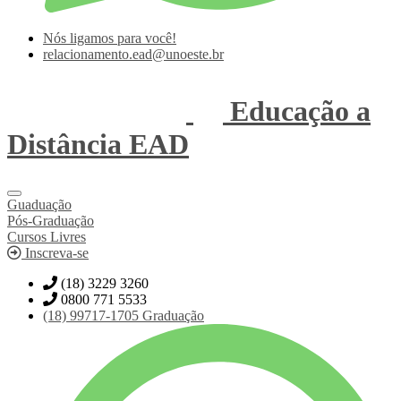
Nós ligamos para você!
relacionamento.ead@unoeste.br
Educação a
Distância
EAD
Guaduação
Pós-Graduação
Cursos Livres
Inscreva-se
(18) 3229 3260
0800 771 5533
(18)
99717-1705
Graduação