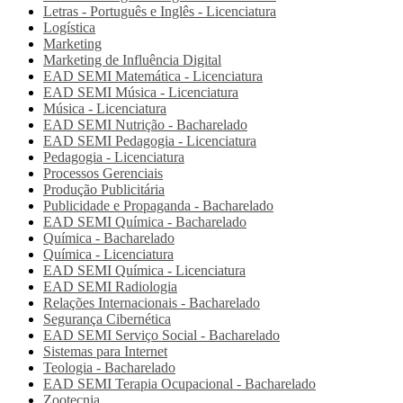
Letras - Português e Inglês - Licenciatura
Logística
Marketing
Marketing de Influência Digital
EAD SEMI
Matemática - Licenciatura
EAD SEMI
Música - Licenciatura
Música - Licenciatura
EAD SEMI
Nutrição - Bacharelado
EAD SEMI
Pedagogia - Licenciatura
Pedagogia - Licenciatura
Processos Gerenciais
Produção Publicitária
Publicidade e Propaganda - Bacharelado
EAD SEMI
Química - Bacharelado
Química - Bacharelado
Química - Licenciatura
EAD SEMI
Química - Licenciatura
EAD SEMI
Radiologia
Relações Internacionais - Bacharelado
Segurança Cibernética
EAD SEMI
Serviço Social - Bacharelado
Sistemas para Internet
Teologia - Bacharelado
EAD SEMI
Terapia Ocupacional - Bacharelado
Zootecnia