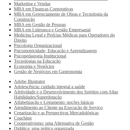
Marketing e Vendas
MBA em Finanças Corporativas
MBA em Gerenciamento de Obras e Tecnologia da
Construção
MBA em Gestão de Pessoas
MBA em Liderança e Gestão Empresarial
Medicina Legal e Perícias Médicas para Operadores do
Direito
Psicologia Organizacional
Psicomotricidade, Educação e Aprendizagem
Psicopedagogia Institucional
Tecnologias na Educação
Economia e Negócios
Gestão de Negócios em Gastronomia
Adobe Illustrator
Adolescência: cuidado integral a saúde
Afetividade e o Desenvolvimento dos Sujeitos com Altas
Habilidades/Superdotação
Alfabetização e Letramento: noções básicas
Atendimento ao Cliente na Execução de Serviço
Cenarização e as Perspectivas Mercadológicas
Coaching
Cooperativismo: uma Alternativa de Gestão
Didática: uma prática organizada