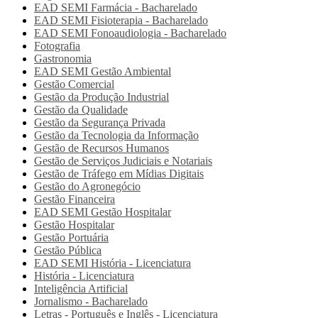
EAD SEMI
Farmácia - Bacharelado
EAD SEMI
Fisioterapia - Bacharelado
EAD SEMI
Fonoaudiologia - Bacharelado
Fotografia
Gastronomia
EAD SEMI
Gestão Ambiental
Gestão Comercial
Gestão da Produção Industrial
Gestão da Qualidade
Gestão da Segurança Privada
Gestão da Tecnologia da Informação
Gestão de Recursos Humanos
Gestão de Serviços Judiciais e Notariais
Gestão de Tráfego em Mídias Digitais
Gestão do Agronegócio
Gestão Financeira
EAD SEMI
Gestão Hospitalar
Gestão Hospitalar
Gestão Portuária
Gestão Pública
EAD SEMI
História - Licenciatura
História - Licenciatura
Inteligência Artificial
Jornalismo - Bacharelado
Letras - Português e Inglês - Licenciatura