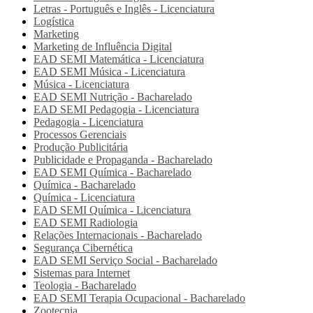
Letras - Português e Inglês - Licenciatura
Logística
Marketing
Marketing de Influência Digital
EAD SEMI
Matemática - Licenciatura
EAD SEMI
Música - Licenciatura
Música - Licenciatura
EAD SEMI
Nutrição - Bacharelado
EAD SEMI
Pedagogia - Licenciatura
Pedagogia - Licenciatura
Processos Gerenciais
Produção Publicitária
Publicidade e Propaganda - Bacharelado
EAD SEMI
Química - Bacharelado
Química - Bacharelado
Química - Licenciatura
EAD SEMI
Química - Licenciatura
EAD SEMI
Radiologia
Relações Internacionais - Bacharelado
Segurança Cibernética
EAD SEMI
Serviço Social - Bacharelado
Sistemas para Internet
Teologia - Bacharelado
EAD SEMI
Terapia Ocupacional - Bacharelado
Zootecnia