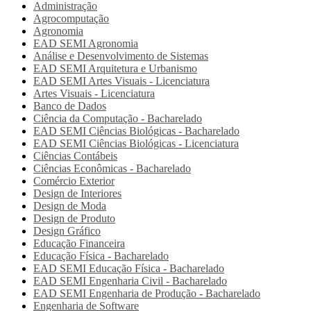
Administração
Agrocomputação
Agronomia
EAD SEMI
Agronomia
Análise e Desenvolvimento de Sistemas
EAD SEMI
Arquitetura e Urbanismo
EAD SEMI
Artes Visuais - Licenciatura
Artes Visuais - Licenciatura
Banco de Dados
Ciência da Computação - Bacharelado
EAD SEMI
Ciências Biológicas - Bacharelado
EAD SEMI
Ciências Biológicas - Licenciatura
Ciências Contábeis
Ciências Econômicas - Bacharelado
Comércio Exterior
Design de Interiores
Design de Moda
Design de Produto
Design Gráfico
Educação Financeira
Educação Física - Bacharelado
EAD SEMI
Educação Física - Bacharelado
EAD SEMI
Engenharia Civil - Bacharelado
EAD SEMI
Engenharia de Produção - Bacharelado
Engenharia de Software