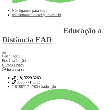
Nós ligamos para você!
relacionamento.ead@unoeste.br
Educação a
Distância
EAD
Guaduação
Pós-Graduação
Cursos Livres
Inscreva-se
(18) 3229 3260
0800 771 5533
(18)
99717-1705
Graduação