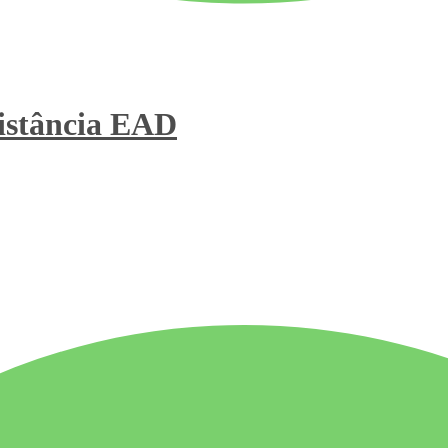
stância
EAD