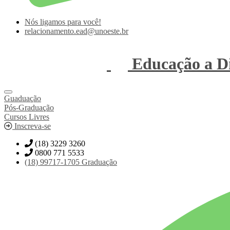
Nós ligamos para você!
relacionamento.ead@unoeste.br
Educação a Di
Guaduação
Pós-Graduação
Cursos Livres
Inscreva-se
(18) 3229 3260
0800 771 5533
(18)
99717-1705
Graduação