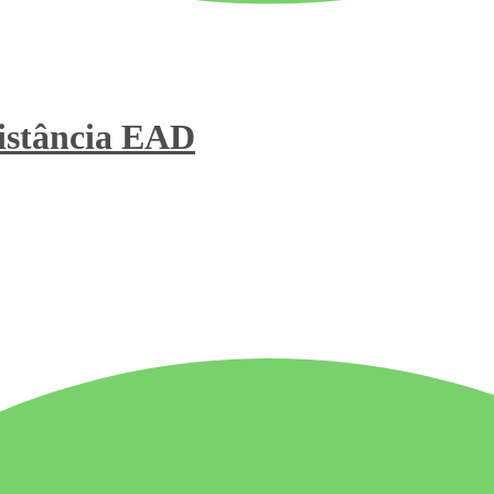
stância
EAD