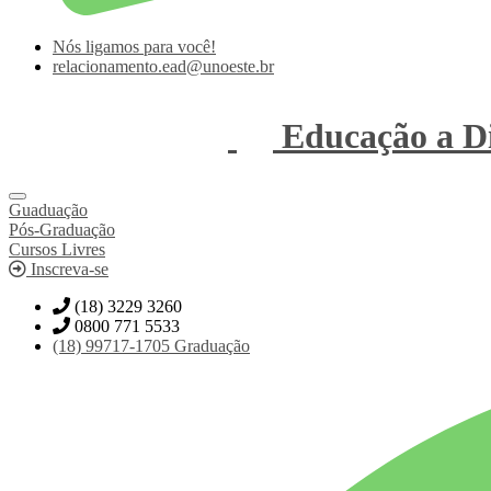
Nós ligamos para você!
relacionamento.ead@unoeste.br
Educação a Di
Guaduação
Pós-Graduação
Cursos Livres
Inscreva-se
(18) 3229 3260
0800 771 5533
(18)
99717-1705
Graduação