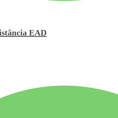
stância
EAD