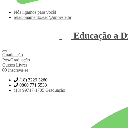
Nós ligamos para você!
relacionamento.ead@unoeste.br
Educação a Di
Guaduação
Pós-Graduação
Cursos Livres
Inscreva-se
(18) 3229 3260
0800 771 5533
(18)
99717-1705
Graduação