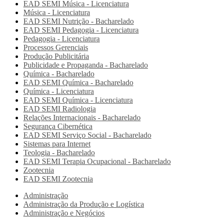
EAD SEMI
Música - Licenciatura
Música - Licenciatura
EAD SEMI
Nutrição - Bacharelado
EAD SEMI
Pedagogia - Licenciatura
Pedagogia - Licenciatura
Processos Gerenciais
Produção Publicitária
Publicidade e Propaganda - Bacharelado
Química - Bacharelado
EAD SEMI
Química - Bacharelado
Química - Licenciatura
EAD SEMI
Química - Licenciatura
EAD SEMI
Radiologia
Relações Internacionais - Bacharelado
Segurança Cibernética
EAD SEMI
Serviço Social - Bacharelado
Sistemas para Internet
Teologia - Bacharelado
EAD SEMI
Terapia Ocupacional - Bacharelado
Zootecnia
EAD SEMI
Zootecnia
Administração
Administração da Produção e Logística
Administração e Negócios