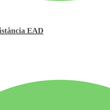
stância
EAD