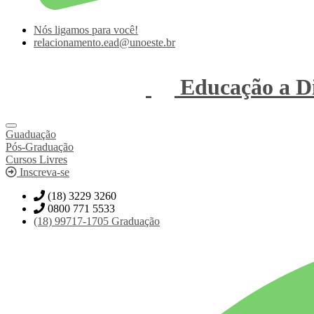
Nós ligamos para você!
relacionamento.ead@unoeste.br
Educação a Di
Guaduação
Pós-Graduação
Cursos Livres
Inscreva-se
(18) 3229 3260
0800 771 5533
(18)
99717-1705
Graduação