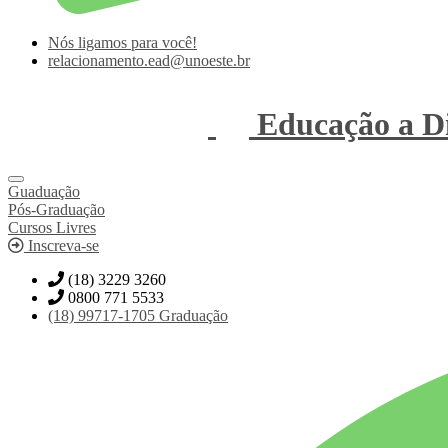
Nós ligamos para você!
relacionamento.ead@unoeste.br
Educação a Di
Guaduação
Pós-Graduação
Cursos Livres
Inscreva-se
(18) 3229 3260
0800 771 5533
(18)
99717-1705
Graduação