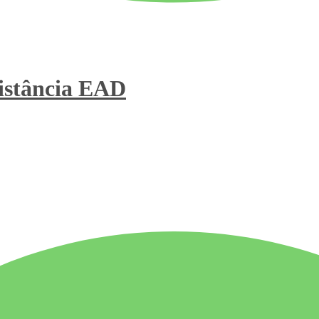
stância
EAD