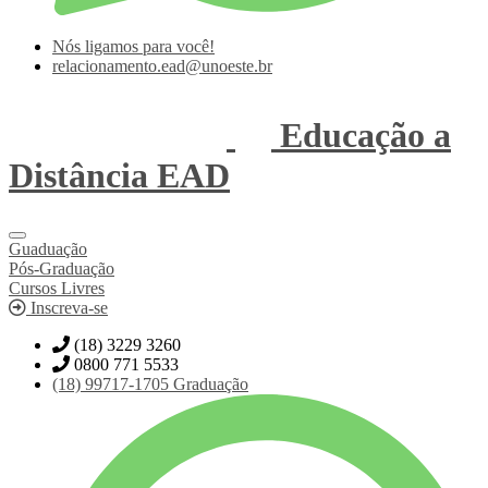
Nós ligamos para você!
relacionamento.ead@unoeste.br
Educação a
Distância
EAD
Guaduação
Pós-Graduação
Cursos Livres
Inscreva-se
(18) 3229 3260
0800 771 5533
(18)
99717-1705
Graduação