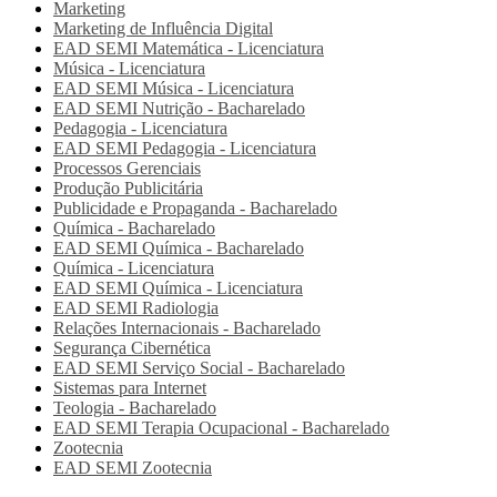
Marketing
Marketing de Influência Digital
EAD SEMI
Matemática - Licenciatura
Música - Licenciatura
EAD SEMI
Música - Licenciatura
EAD SEMI
Nutrição - Bacharelado
Pedagogia - Licenciatura
EAD SEMI
Pedagogia - Licenciatura
Processos Gerenciais
Produção Publicitária
Publicidade e Propaganda - Bacharelado
Química - Bacharelado
EAD SEMI
Química - Bacharelado
Química - Licenciatura
EAD SEMI
Química - Licenciatura
EAD SEMI
Radiologia
Relações Internacionais - Bacharelado
Segurança Cibernética
EAD SEMI
Serviço Social - Bacharelado
Sistemas para Internet
Teologia - Bacharelado
EAD SEMI
Terapia Ocupacional - Bacharelado
Zootecnia
EAD SEMI
Zootecnia