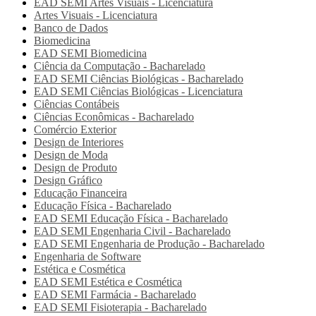
EAD SEMI
Artes Visuais - Licenciatura
Artes Visuais - Licenciatura
Banco de Dados
Biomedicina
EAD SEMI
Biomedicina
Ciência da Computação - Bacharelado
EAD SEMI
Ciências Biológicas - Bacharelado
EAD SEMI
Ciências Biológicas - Licenciatura
Ciências Contábeis
Ciências Econômicas - Bacharelado
Comércio Exterior
Design de Interiores
Design de Moda
Design de Produto
Design Gráfico
Educação Financeira
Educação Física - Bacharelado
EAD SEMI
Educação Física - Bacharelado
EAD SEMI
Engenharia Civil - Bacharelado
EAD SEMI
Engenharia de Produção - Bacharelado
Engenharia de Software
Estética e Cosmética
EAD SEMI
Estética e Cosmética
EAD SEMI
Farmácia - Bacharelado
EAD SEMI
Fisioterapia - Bacharelado