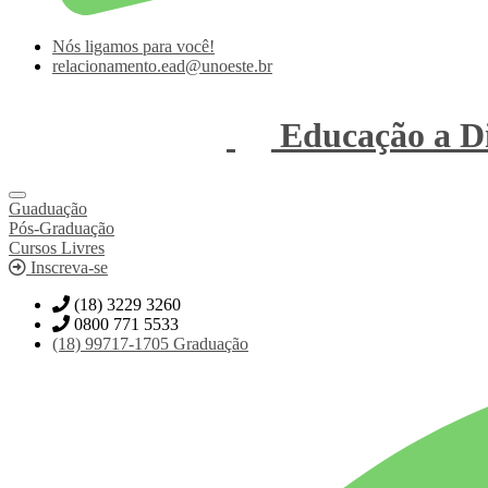
Nós ligamos para você!
relacionamento.ead@unoeste.br
Educação a Di
Guaduação
Pós-Graduação
Cursos Livres
Inscreva-se
(18) 3229 3260
0800 771 5533
(18)
99717-1705
Graduação