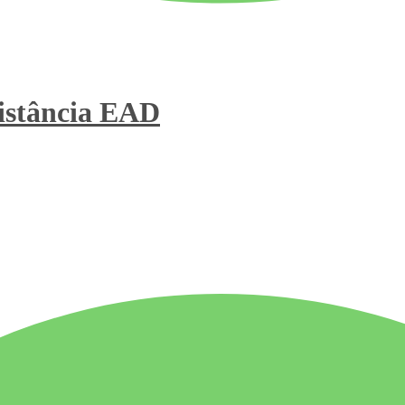
stância
EAD