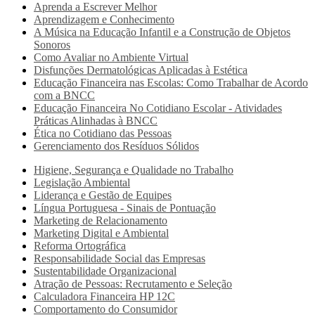
Aprenda a Escrever Melhor
Aprendizagem e Conhecimento
A Música na Educação Infantil e a Construção de Objetos
Sonoros
Como Avaliar no Ambiente Virtual
Disfunções Dermatológicas Aplicadas à Estética
Educação Financeira nas Escolas: Como Trabalhar de Acordo
com a BNCC
Educação Financeira No Cotidiano Escolar - Atividades
Práticas Alinhadas à BNCC
Ética no Cotidiano das Pessoas
Gerenciamento dos Resíduos Sólidos
Higiene, Segurança e Qualidade no Trabalho
Legislação Ambiental
Liderança e Gestão de Equipes
Língua Portuguesa - Sinais de Pontuação
Marketing de Relacionamento
Marketing Digital e Ambiental
Reforma Ortográfica
Responsabilidade Social das Empresas
Sustentabilidade Organizacional
Atração de Pessoas: Recrutamento e Seleção
Calculadora Financeira HP 12C
Comportamento do Consumidor