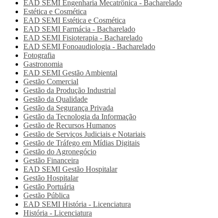
EAD SEMI
Engenharia Mecatrônica - Bacharelado
Estética e Cosmética
EAD SEMI
Estética e Cosmética
EAD SEMI
Farmácia - Bacharelado
EAD SEMI
Fisioterapia - Bacharelado
EAD SEMI
Fonoaudiologia - Bacharelado
Fotografia
Gastronomia
EAD SEMI
Gestão Ambiental
Gestão Comercial
Gestão da Produção Industrial
Gestão da Qualidade
Gestão da Segurança Privada
Gestão da Tecnologia da Informação
Gestão de Recursos Humanos
Gestão de Serviços Judiciais e Notariais
Gestão de Tráfego em Mídias Digitais
Gestão do Agronegócio
Gestão Financeira
EAD SEMI
Gestão Hospitalar
Gestão Hospitalar
Gestão Portuária
Gestão Pública
EAD SEMI
História - Licenciatura
História - Licenciatura