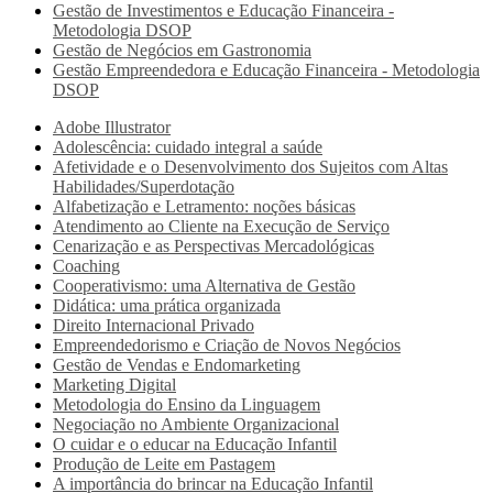
Gestão de Investimentos e Educação Financeira -
Metodologia DSOP
Gestão de Negócios em Gastronomia
Gestão Empreendedora e Educação Financeira - Metodologia
DSOP
Adobe Illustrator
Adolescência: cuidado integral a saúde
Afetividade e o Desenvolvimento dos Sujeitos com Altas
Habilidades/Superdotação
Alfabetização e Letramento: noções básicas
Atendimento ao Cliente na Execução de Serviço
Cenarização e as Perspectivas Mercadológicas
Coaching
Cooperativismo: uma Alternativa de Gestão
Didática: uma prática organizada
Direito Internacional Privado
Empreendedorismo e Criação de Novos Negócios
Gestão de Vendas e Endomarketing
Marketing Digital
Metodologia do Ensino da Linguagem
Negociação no Ambiente Organizacional
O cuidar e o educar na Educação Infantil
Produção de Leite em Pastagem
A importância do brincar na Educação Infantil