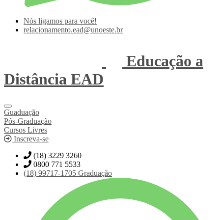
Nós ligamos para você!
relacionamento.ead@unoeste.br
Educação a
Distância
EAD
Guaduação
Pós-Graduação
Cursos Livres
Inscreva-se
(18) 3229 3260
0800 771 5533
(18)
99717-1705
Graduação