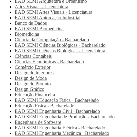
EAD SEMI
Arquitetura e Urbanismo
Artes Visuais - Licenciatura
EAD SEMI
Artes Visuais - Licenciatura
EAD SEMI
Automação Industrial
Banco de Dados
EAD SEMI
Biomedicina
Biomedicina
Ciência da Computação - Bacharelado
EAD SEMI
Ciências Biológicas - Bacharelado
EAD SEMI
Ciências Biológicas - Licenciatura
Ciências Contábeis
Ciências Econômicas - Bacharelado
Comércio Exterior
Design de Interiores
Design de Moda
Design de Produto
Design Gráfico
Educação Financeira
EAD SEMI
Educação Física - Bacharelado
Educação Física - Bacharelado
EAD SEMI
Engenharia Civil - Bacharelado
EAD SEMI
Engenharia de Produção - Bacharelado
Engenharia de Software
EAD SEMI
Engenharia Elétrica - Bacharelado
EAD SEMI
Engenharia Mecânica - Bacharelado