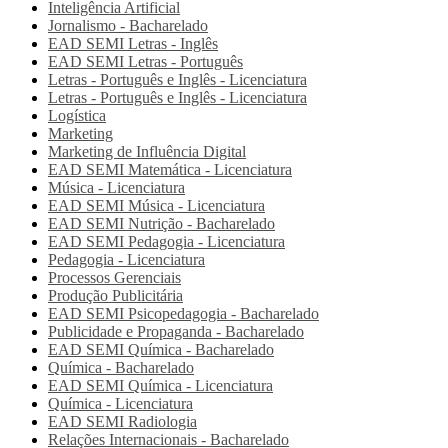
Inteligência Artificial
Jornalismo - Bacharelado
EAD SEMI
Letras - Inglês
EAD SEMI
Letras - Português
Letras - Português e Inglês - Licenciatura
Letras - Português e Inglês - Licenciatura
Logística
Marketing
Marketing de Influência Digital
EAD SEMI
Matemática - Licenciatura
Música - Licenciatura
EAD SEMI
Música - Licenciatura
EAD SEMI
Nutrição - Bacharelado
EAD SEMI
Pedagogia - Licenciatura
Pedagogia - Licenciatura
Processos Gerenciais
Produção Publicitária
EAD SEMI
Psicopedagogia - Bacharelado
Publicidade e Propaganda - Bacharelado
EAD SEMI
Química - Bacharelado
Química - Bacharelado
EAD SEMI
Química - Licenciatura
Química - Licenciatura
EAD SEMI
Radiologia
Relações Internacionais - Bacharelado