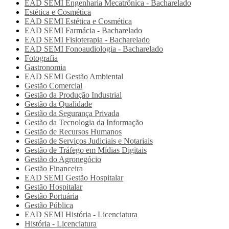
EAD SEMI
Engenharia Mecatrônica - Bacharelado
Estética e Cosmética
EAD SEMI
Estética e Cosmética
EAD SEMI
Farmácia - Bacharelado
EAD SEMI
Fisioterapia - Bacharelado
EAD SEMI
Fonoaudiologia - Bacharelado
Fotografia
Gastronomia
EAD SEMI
Gestão Ambiental
Gestão Comercial
Gestão da Produção Industrial
Gestão da Qualidade
Gestão da Segurança Privada
Gestão da Tecnologia da Informação
Gestão de Recursos Humanos
Gestão de Serviços Judiciais e Notariais
Gestão de Tráfego em Mídias Digitais
Gestão do Agronegócio
Gestão Financeira
EAD SEMI
Gestão Hospitalar
Gestão Hospitalar
Gestão Portuária
Gestão Pública
EAD SEMI
História - Licenciatura
História - Licenciatura