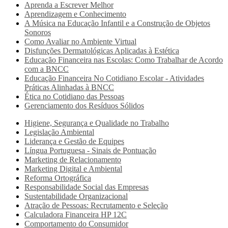
Aprenda a Escrever Melhor
Aprendizagem e Conhecimento
A Música na Educação Infantil e a Construção de Objetos
Sonoros
Como Avaliar no Ambiente Virtual
Disfunções Dermatológicas Aplicadas à Estética
Educação Financeira nas Escolas: Como Trabalhar de Acordo
com a BNCC
Educação Financeira No Cotidiano Escolar - Atividades
Práticas Alinhadas à BNCC
Ética no Cotidiano das Pessoas
Gerenciamento dos Resíduos Sólidos
Higiene, Segurança e Qualidade no Trabalho
Legislação Ambiental
Liderança e Gestão de Equipes
Língua Portuguesa - Sinais de Pontuação
Marketing de Relacionamento
Marketing Digital e Ambiental
Reforma Ortográfica
Responsabilidade Social das Empresas
Sustentabilidade Organizacional
Atração de Pessoas: Recrutamento e Seleção
Calculadora Financeira HP 12C
Comportamento do Consumidor