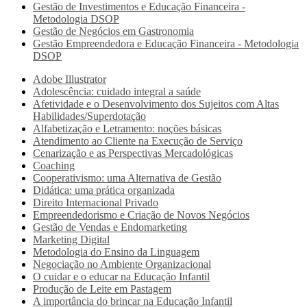
Gestão de Investimentos e Educação Financeira -
Metodologia DSOP
Gestão de Negócios em Gastronomia
Gestão Empreendedora e Educação Financeira - Metodologia
DSOP
Adobe Illustrator
Adolescência: cuidado integral a saúde
Afetividade e o Desenvolvimento dos Sujeitos com Altas
Habilidades/Superdotação
Alfabetização e Letramento: noções básicas
Atendimento ao Cliente na Execução de Serviço
Cenarização e as Perspectivas Mercadológicas
Coaching
Cooperativismo: uma Alternativa de Gestão
Didática: uma prática organizada
Direito Internacional Privado
Empreendedorismo e Criação de Novos Negócios
Gestão de Vendas e Endomarketing
Marketing Digital
Metodologia do Ensino da Linguagem
Negociação no Ambiente Organizacional
O cuidar e o educar na Educação Infantil
Produção de Leite em Pastagem
A importância do brincar na Educação Infantil