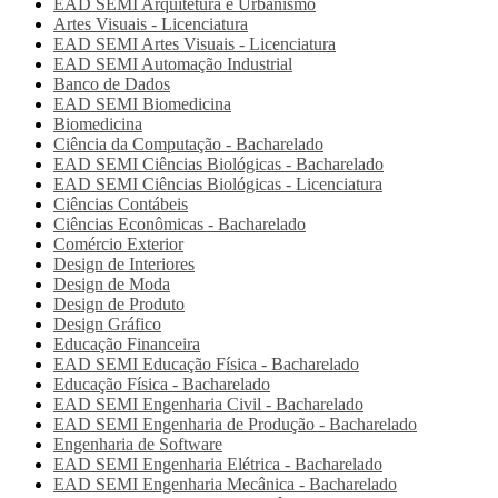
EAD SEMI
Arquitetura e Urbanismo
Artes Visuais - Licenciatura
EAD SEMI
Artes Visuais - Licenciatura
EAD SEMI
Automação Industrial
Banco de Dados
EAD SEMI
Biomedicina
Biomedicina
Ciência da Computação - Bacharelado
EAD SEMI
Ciências Biológicas - Bacharelado
EAD SEMI
Ciências Biológicas - Licenciatura
Ciências Contábeis
Ciências Econômicas - Bacharelado
Comércio Exterior
Design de Interiores
Design de Moda
Design de Produto
Design Gráfico
Educação Financeira
EAD SEMI
Educação Física - Bacharelado
Educação Física - Bacharelado
EAD SEMI
Engenharia Civil - Bacharelado
EAD SEMI
Engenharia de Produção - Bacharelado
Engenharia de Software
EAD SEMI
Engenharia Elétrica - Bacharelado
EAD SEMI
Engenharia Mecânica - Bacharelado