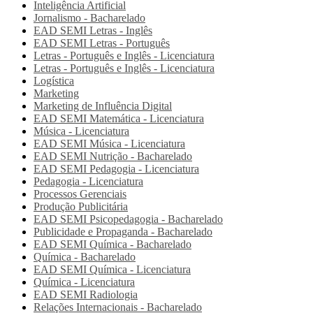
Inteligência Artificial
Jornalismo - Bacharelado
EAD SEMI
Letras - Inglês
EAD SEMI
Letras - Português
Letras - Português e Inglês - Licenciatura
Letras - Português e Inglês - Licenciatura
Logística
Marketing
Marketing de Influência Digital
EAD SEMI
Matemática - Licenciatura
Música - Licenciatura
EAD SEMI
Música - Licenciatura
EAD SEMI
Nutrição - Bacharelado
EAD SEMI
Pedagogia - Licenciatura
Pedagogia - Licenciatura
Processos Gerenciais
Produção Publicitária
EAD SEMI
Psicopedagogia - Bacharelado
Publicidade e Propaganda - Bacharelado
EAD SEMI
Química - Bacharelado
Química - Bacharelado
EAD SEMI
Química - Licenciatura
Química - Licenciatura
EAD SEMI
Radiologia
Relações Internacionais - Bacharelado