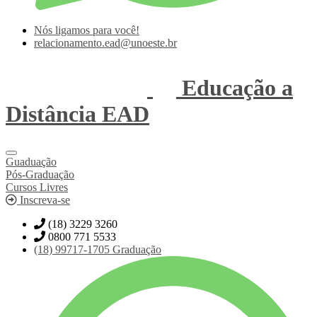
Nós ligamos para você!
relacionamento.ead@unoeste.br
Educação a
Distância
EAD
Guaduação
Pós-Graduação
Cursos Livres
Inscreva-se
(18) 3229 3260
0800 771 5533
(18)
99717-1705
Graduação