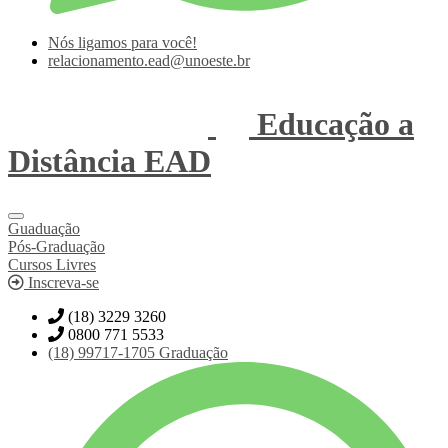
Nós ligamos para você!
relacionamento.ead@unoeste.br
Educação a
Distância
EAD
Guaduação
Pós-Graduação
Cursos Livres
Inscreva-se
(18) 3229 3260
0800 771 5533
(18)
99717-1705
Graduação