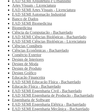
EAD SEMI
Arquitetura e Urbanismo
Artes Visuais - Licenciatura
EAD SEMI
Artes Visuais - Licenciatura
EAD SEMI
Automação Industrial
Banco de Dados
EAD SEMI
Biomedicina
Biomedicina
Ciência da Computação - Bacharelado
EAD SEMI
Ciências Biológicas - Bacharelado
EAD SEMI
Ciências Biológicas - Licenciatura
Ciências Contábeis
Ciências Econômicas - Bacharelado
Comércio Exterior
Design de Interiores
Design de Moda
Design de Produto
Design Gráfico
Educação Financeira
EAD SEMI
Educação Física - Bacharelado
Educação Física - Bacharelado
EAD SEMI
Engenharia Civil - Bacharelado
EAD SEMI
Engenharia de Produção - Bacharelado
Engenharia de Software
EAD SEMI
Engenharia Elétrica - Bacharelado
EAD SEMI
Engenharia Mecânica - Bacharelado