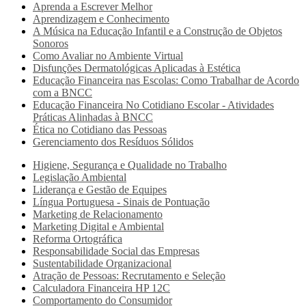
Aprenda a Escrever Melhor
Aprendizagem e Conhecimento
A Música na Educação Infantil e a Construção de Objetos
Sonoros
Como Avaliar no Ambiente Virtual
Disfunções Dermatológicas Aplicadas à Estética
Educação Financeira nas Escolas: Como Trabalhar de Acordo
com a BNCC
Educação Financeira No Cotidiano Escolar - Atividades
Práticas Alinhadas à BNCC
Ética no Cotidiano das Pessoas
Gerenciamento dos Resíduos Sólidos
Higiene, Segurança e Qualidade no Trabalho
Legislação Ambiental
Liderança e Gestão de Equipes
Língua Portuguesa - Sinais de Pontuação
Marketing de Relacionamento
Marketing Digital e Ambiental
Reforma Ortográfica
Responsabilidade Social das Empresas
Sustentabilidade Organizacional
Atração de Pessoas: Recrutamento e Seleção
Calculadora Financeira HP 12C
Comportamento do Consumidor