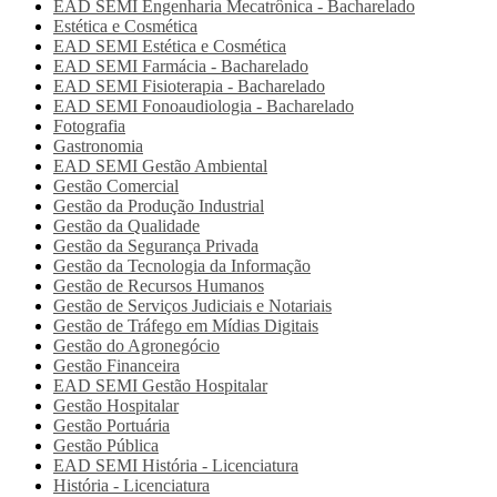
EAD SEMI
Engenharia Mecatrônica - Bacharelado
Estética e Cosmética
EAD SEMI
Estética e Cosmética
EAD SEMI
Farmácia - Bacharelado
EAD SEMI
Fisioterapia - Bacharelado
EAD SEMI
Fonoaudiologia - Bacharelado
Fotografia
Gastronomia
EAD SEMI
Gestão Ambiental
Gestão Comercial
Gestão da Produção Industrial
Gestão da Qualidade
Gestão da Segurança Privada
Gestão da Tecnologia da Informação
Gestão de Recursos Humanos
Gestão de Serviços Judiciais e Notariais
Gestão de Tráfego em Mídias Digitais
Gestão do Agronegócio
Gestão Financeira
EAD SEMI
Gestão Hospitalar
Gestão Hospitalar
Gestão Portuária
Gestão Pública
EAD SEMI
História - Licenciatura
História - Licenciatura