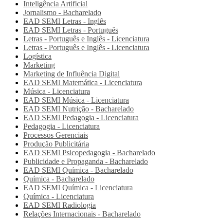
Inteligência Artificial
Jornalismo - Bacharelado
EAD SEMI
Letras - Inglês
EAD SEMI
Letras - Português
Letras - Português e Inglês - Licenciatura
Letras - Português e Inglês - Licenciatura
Logística
Marketing
Marketing de Influência Digital
EAD SEMI
Matemática - Licenciatura
Música - Licenciatura
EAD SEMI
Música - Licenciatura
EAD SEMI
Nutrição - Bacharelado
EAD SEMI
Pedagogia - Licenciatura
Pedagogia - Licenciatura
Processos Gerenciais
Produção Publicitária
EAD SEMI
Psicopedagogia - Bacharelado
Publicidade e Propaganda - Bacharelado
EAD SEMI
Química - Bacharelado
Química - Bacharelado
EAD SEMI
Química - Licenciatura
Química - Licenciatura
EAD SEMI
Radiologia
Relações Internacionais - Bacharelado