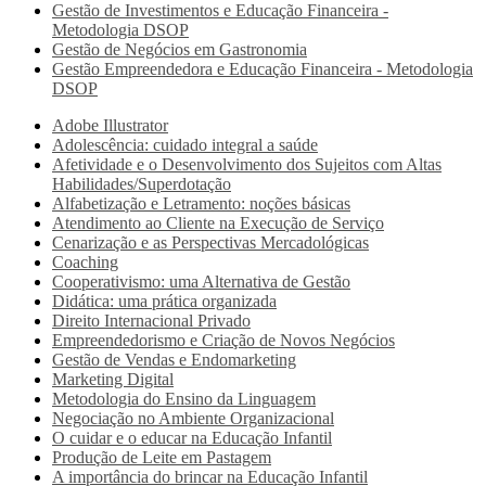
Gestão de Investimentos e Educação Financeira -
Metodologia DSOP
Gestão de Negócios em Gastronomia
Gestão Empreendedora e Educação Financeira - Metodologia
DSOP
Adobe Illustrator
Adolescência: cuidado integral a saúde
Afetividade e o Desenvolvimento dos Sujeitos com Altas
Habilidades/Superdotação
Alfabetização e Letramento: noções básicas
Atendimento ao Cliente na Execução de Serviço
Cenarização e as Perspectivas Mercadológicas
Coaching
Cooperativismo: uma Alternativa de Gestão
Didática: uma prática organizada
Direito Internacional Privado
Empreendedorismo e Criação de Novos Negócios
Gestão de Vendas e Endomarketing
Marketing Digital
Metodologia do Ensino da Linguagem
Negociação no Ambiente Organizacional
O cuidar e o educar na Educação Infantil
Produção de Leite em Pastagem
A importância do brincar na Educação Infantil