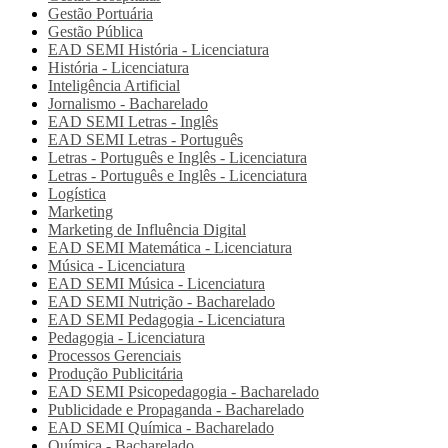
Gestão Portuária
Gestão Pública
EAD SEMI
História - Licenciatura
História - Licenciatura
Inteligência Artificial
Jornalismo - Bacharelado
EAD SEMI
Letras - Inglês
EAD SEMI
Letras - Português
Letras - Português e Inglês - Licenciatura
Letras - Português e Inglês - Licenciatura
Logística
Marketing
Marketing de Influência Digital
EAD SEMI
Matemática - Licenciatura
Música - Licenciatura
EAD SEMI
Música - Licenciatura
EAD SEMI
Nutrição - Bacharelado
EAD SEMI
Pedagogia - Licenciatura
Pedagogia - Licenciatura
Processos Gerenciais
Produção Publicitária
EAD SEMI
Psicopedagogia - Bacharelado
Publicidade e Propaganda - Bacharelado
EAD SEMI
Química - Bacharelado
Química - Bacharelado