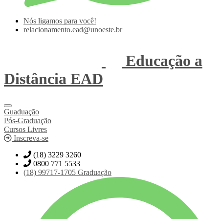
Nós ligamos para você!
relacionamento.ead@unoeste.br
Educação a
Distância
EAD
Guaduação
Pós-Graduação
Cursos Livres
Inscreva-se
(18) 3229 3260
0800 771 5533
(18)
99717-1705
Graduação