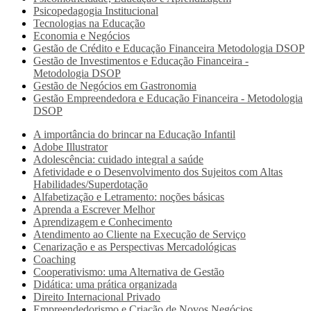
Psicopedagogia Institucional
Tecnologias na Educação
Economia e Negócios
Gestão de Crédito e Educação Financeira Metodologia DSOP
Gestão de Investimentos e Educação Financeira -
Metodologia DSOP
Gestão de Negócios em Gastronomia
Gestão Empreendedora e Educação Financeira - Metodologia
DSOP
A importância do brincar na Educação Infantil
Adobe Illustrator
Adolescência: cuidado integral a saúde
Afetividade e o Desenvolvimento dos Sujeitos com Altas
Habilidades/Superdotação
Alfabetização e Letramento: noções básicas
Aprenda a Escrever Melhor
Aprendizagem e Conhecimento
Atendimento ao Cliente na Execução de Serviço
Cenarização e as Perspectivas Mercadológicas
Coaching
Cooperativismo: uma Alternativa de Gestão
Didática: uma prática organizada
Direito Internacional Privado
Empreendedorismo e Criação de Novos Negócios