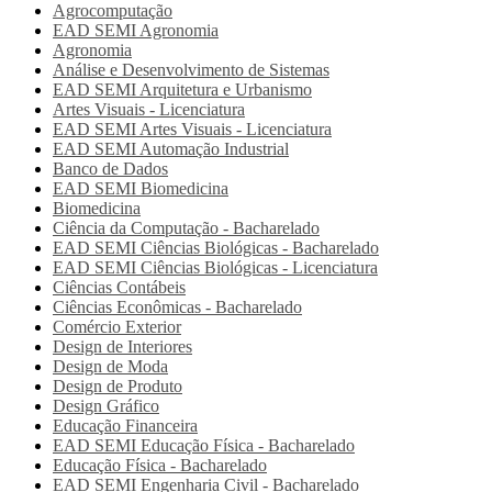
Agrocomputação
EAD SEMI
Agronomia
Agronomia
Análise e Desenvolvimento de Sistemas
EAD SEMI
Arquitetura e Urbanismo
Artes Visuais - Licenciatura
EAD SEMI
Artes Visuais - Licenciatura
EAD SEMI
Automação Industrial
Banco de Dados
EAD SEMI
Biomedicina
Biomedicina
Ciência da Computação - Bacharelado
EAD SEMI
Ciências Biológicas - Bacharelado
EAD SEMI
Ciências Biológicas - Licenciatura
Ciências Contábeis
Ciências Econômicas - Bacharelado
Comércio Exterior
Design de Interiores
Design de Moda
Design de Produto
Design Gráfico
Educação Financeira
EAD SEMI
Educação Física - Bacharelado
Educação Física - Bacharelado
EAD SEMI
Engenharia Civil - Bacharelado