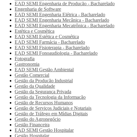
EAD SEMI
Engenharia de Produção - Bacharelado
Engenharia de Software
EAD SEMI
Engenharia Elétrica - Bacharelado
EAD SEMI
Engenharia Mecânica - Bacharelado
EAD SEMI
Engenharia Mecatrônica - Bacharelado
Estética e Cosmética
EAD SEMI
Estética e Cosmética
EAD SEMI
Farmácia - Bacharelado
EAD SEMI
Fisioterapia - Bacharelado
EAD SEMI
Fonoaudiologia - Bacharelado
Fotografia
Gastronomia
EAD SEMI
Gestão Ambiental
Gestão Comercial
Gestão da Produção Industrial
Gestão da Qualidade
Gestão da Segurança Privada
Gestão da Tecnologia da Informação
Gestão de Recursos Humanos
Gestão de Serviços Judiciais e Notariais
Gestão de Tráfego em Mídias Digitais
Gestão do Agronegócio
Gestão Financeira
EAD SEMI
Gestão Hospitalar
Gestão Hospitalar