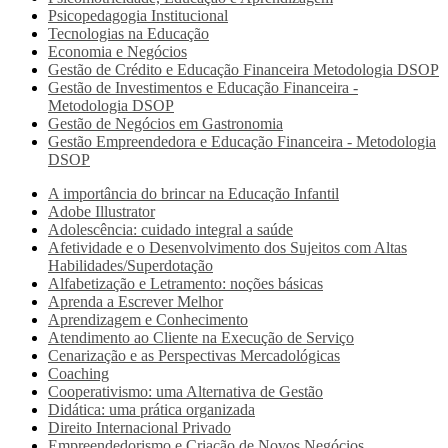
Psicopedagogia Institucional
Tecnologias na Educação
Economia e Negócios
Gestão de Crédito e Educação Financeira Metodologia DSOP
Gestão de Investimentos e Educação Financeira -
Metodologia DSOP
Gestão de Negócios em Gastronomia
Gestão Empreendedora e Educação Financeira - Metodologia
DSOP
A importância do brincar na Educação Infantil
Adobe Illustrator
Adolescência: cuidado integral a saúde
Afetividade e o Desenvolvimento dos Sujeitos com Altas
Habilidades/Superdotação
Alfabetização e Letramento: noções básicas
Aprenda a Escrever Melhor
Aprendizagem e Conhecimento
Atendimento ao Cliente na Execução de Serviço
Cenarização e as Perspectivas Mercadológicas
Coaching
Cooperativismo: uma Alternativa de Gestão
Didática: uma prática organizada
Direito Internacional Privado
Empreendedorismo e Criação de Novos Negócios