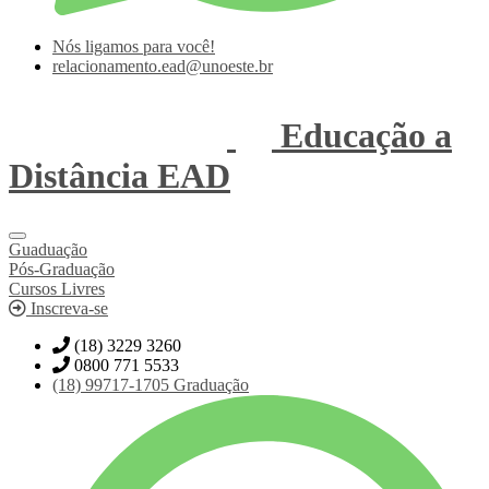
Nós ligamos para você!
relacionamento.ead@unoeste.br
Educação a
Distância
EAD
Guaduação
Pós-Graduação
Cursos Livres
Inscreva-se
(18) 3229 3260
0800 771 5533
(18)
99717-1705
Graduação