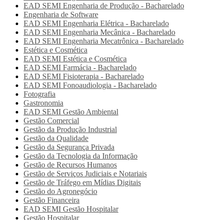
EAD SEMI
Engenharia de Produção - Bacharelado
Engenharia de Software
EAD SEMI
Engenharia Elétrica - Bacharelado
EAD SEMI
Engenharia Mecânica - Bacharelado
EAD SEMI
Engenharia Mecatrônica - Bacharelado
Estética e Cosmética
EAD SEMI
Estética e Cosmética
EAD SEMI
Farmácia - Bacharelado
EAD SEMI
Fisioterapia - Bacharelado
EAD SEMI
Fonoaudiologia - Bacharelado
Fotografia
Gastronomia
EAD SEMI
Gestão Ambiental
Gestão Comercial
Gestão da Produção Industrial
Gestão da Qualidade
Gestão da Segurança Privada
Gestão da Tecnologia da Informação
Gestão de Recursos Humanos
Gestão de Serviços Judiciais e Notariais
Gestão de Tráfego em Mídias Digitais
Gestão do Agronegócio
Gestão Financeira
EAD SEMI
Gestão Hospitalar
Gestão Hospitalar