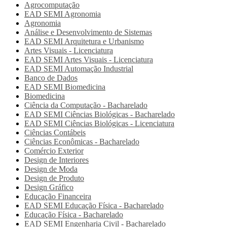
Agrocomputação
EAD SEMI
Agronomia
Agronomia
Análise e Desenvolvimento de Sistemas
EAD SEMI
Arquitetura e Urbanismo
Artes Visuais - Licenciatura
EAD SEMI
Artes Visuais - Licenciatura
EAD SEMI
Automação Industrial
Banco de Dados
EAD SEMI
Biomedicina
Biomedicina
Ciência da Computação - Bacharelado
EAD SEMI
Ciências Biológicas - Bacharelado
EAD SEMI
Ciências Biológicas - Licenciatura
Ciências Contábeis
Ciências Econômicas - Bacharelado
Comércio Exterior
Design de Interiores
Design de Moda
Design de Produto
Design Gráfico
Educação Financeira
EAD SEMI
Educação Física - Bacharelado
Educação Física - Bacharelado
EAD SEMI
Engenharia Civil - Bacharelado