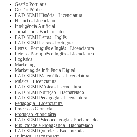
Gestão Portuária
Gestão Pública
EAD SEMI
História - Licenciatura
História - Licenciatura
Inteligência Artificial
Jornalismo - Bacharelado
EAD SEMI
Letras - Inglês
EAD SEMI
Letras - Português
Letras - Português e Inglês - Licenciatura
Letras - Português e Inglês - Licenciatura
Logística
Marketing
Marketing de Influência Digital
EAD SEMI
Matemática - Licenciatura
Música - Licenciatura
EAD SEMI
Música - Licenciatura
EAD SEMI
Nutrição - Bacharelado
EAD SEMI
Pedagogia - Licenciatura
Pedagogia - Licenciatura
Processos Gerenciais
Produção Publicitária
EAD SEMI
Psicopedagogia - Bacharelado
Publicidade e Propaganda - Bacharelado
EAD SEMI
Química - Bacharelado
Química - Bacharelado