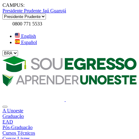
CAMPUS:
Presidente Prudente
Jaú
Guarujá
0800 771 5533
English
Español
A Unoeste
Graduação
EAD
Pós-Graduação
Cursos Técnicos
Cursos Livres