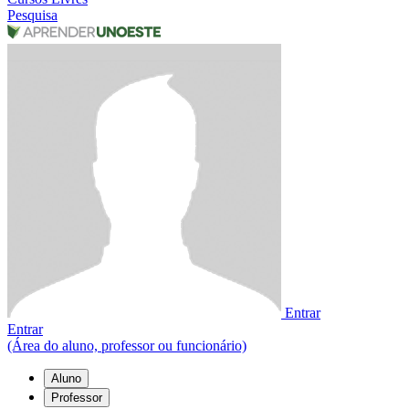
Pesquisa
Entrar
Entrar
(Área do aluno, professor ou funcionário)
Aluno
Professor