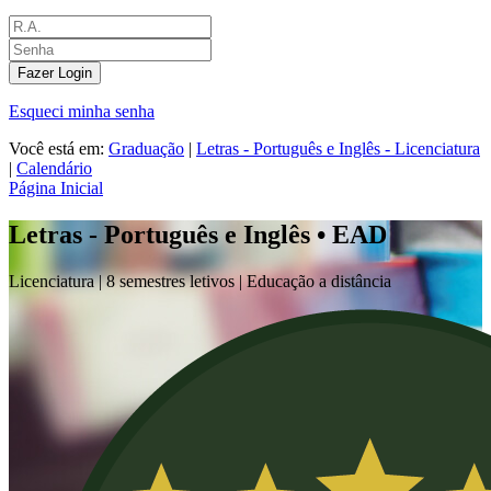
Fazer Login
Esqueci minha senha
Você está em:
Graduação
|
Letras - Português e Inglês - Licenciatura
|
Calendário
Página Inicial
Letras - Português e Inglês • EAD
Licenciatura |
8 semestres letivos | Educação a distância