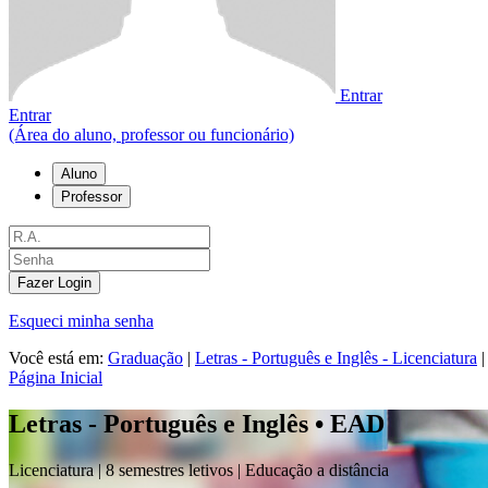
Entrar
Entrar
(Área do aluno, professor ou funcionário)
Aluno
Professor
Fazer Login
Esqueci minha senha
Você está em:
Graduação
|
Letras - Português e Inglês - Licenciatura
|
Página Inicial
Letras - Português e Inglês • EAD
Licenciatura |
8 semestres letivos | Educação a distância