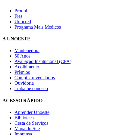
Prouni
Fies
Unocred
Programa Mais Médicos
A UNOESTE
Mantenedora
50 Anos
Avaliação Institucional (CPA)
Acolhimento
Prêmios
Campi Universitários
Ouvidoria
Trabalhe conosco
ACESSO RÁPIDO
Aprender Unoeste
Biblioteca
Cesta de Serviços
Mapa do Site
Imprensa