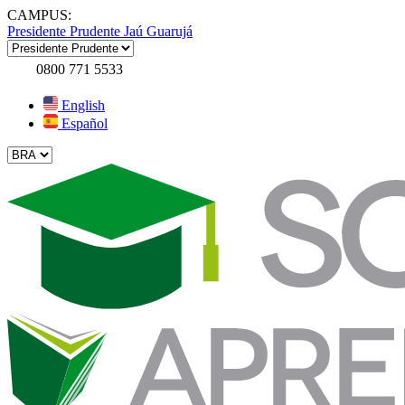
CAMPUS:
Presidente Prudente
Jaú
Guarujá
0800 771 5533
English
Español