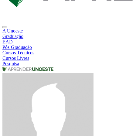
A Unoeste
Graduação
EAD
Pós-Graduação
Cursos Técnicos
Cursos Livres
Pesquisa