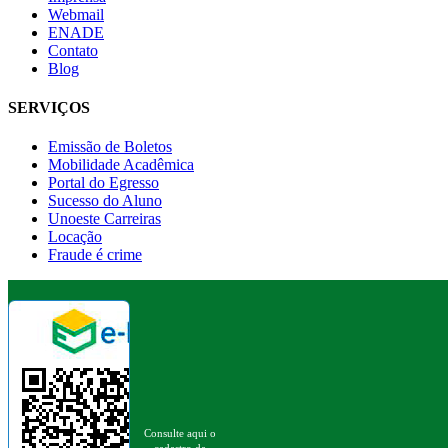
Webmail
ENADE
Contato
Blog
SERVIÇOS
Emissão de Boletos
Mobilidade Acadêmica
Portal do Egresso
Sucesso do Aluno
Unoeste Carreiras
Locação
Fraude é crime
Consulte aqui o