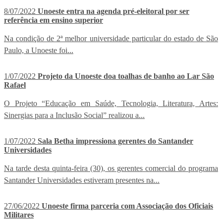
8/07/2022
Unoeste entra na agenda pré-eleitoral por ser
referência em ensino superior
Na condição de 2ª melhor universidade particular do estado de São
Paulo, a Unoeste foi...
1/07/2022
Projeto da Unoeste doa toalhas de banho ao Lar São
Rafael
O Projeto “Educação em Saúde, Tecnologia, Literatura, Artes:
Sinergias para a Inclusão Social” realizou a...
1/07/2022
Sala Betha impressiona gerentes do Santander
Universidades
Na tarde desta quinta-feira (30), os gerentes comercial do programa
Santander Universidades estiveram presentes na...
27/06/2022
Unoeste firma parceria com Associação dos Oficiais
Militares