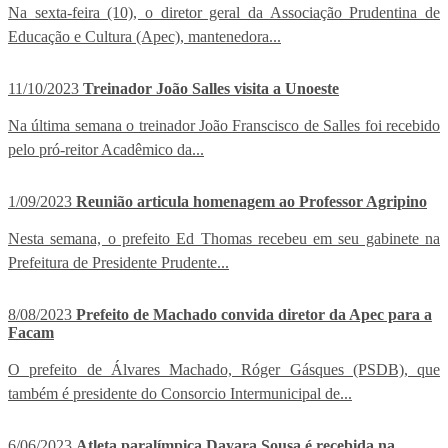
Na sexta-feira (10), o diretor geral da Associação Prudentina de
Educação e Cultura (Apec), mantenedora...
11/10/2023
Treinador João Salles visita a Unoeste
Na última semana o treinador João Franscisco de Salles foi recebido
pelo pró-reitor Acadêmico da...
1/09/2023
Reunião articula homenagem ao Professor Agripino
Nesta semana, o prefeito Ed Thomas recebeu em seu gabinete na
Prefeitura de Presidente Prudente...
8/08/2023
Prefeito de Machado convida diretor da Apec para a
Facam
O prefeito de Álvares Machado, Róger Gásques (PSDB), que
também é presidente do Consorcio Intermunicipal de...
6/06/2023
Atleta paralímpica Dayara Sousa é recebida na