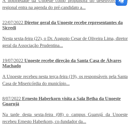
A notoriedade da Unoeste como propulsora do desenvolvimento
regional entra na agenda do pré-candidato a...
22/07/2022
Diretor geral da Unoeste recebe representantes da
Sicredi
Nesta sexta-feira (22), o Dr. Augusto Cesar de Oliveira Lima, diretor
geral da Associação Prudentina...
19/07/2022
Unoeste recebe direção da Santa Casa de Álvares
Machado
A Unoeste recebeu nesta terça-feira (19), os responsáveis pela Santa
Casa de Misericórdia do município...
8/07/2022
Ernesto Haberkorn visita a Sala Betha da Unoeste
Guarujá
Na tarde desta sexta-feira (08) o campus Guarujá da Unoeste
recebeu Ernesto Haberkorn, co-fundador da...