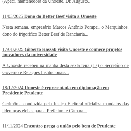
(Apec), mantenedora da Unoeste, Dr. Augusto...
11/03/2025
Dono do Better Beef visita a Unoeste
Nesta semana, empresário Marcos Antônio Pompei, o Marquinhos,
dono do frigorífico Better Beef de Rancharia...
17/01/2025
Gilberto Kassab visita Unoeste e conhece projetos
inovadores da universidade
A Unoeste recebeu na manhã desta sexta-feira (17) o Secretário de
Governo e Relações Institucionais...
18/12/2024
Unoeste é representada em diplomação em
Presidente Prudente
Cerimônia conduzida pela Justiça Eleitoral oficializa mandatos das
lideranças eleitas para a Prefeitura e Câmara...
11/11/2024
Encontro prega a união pelo bem de Prudente