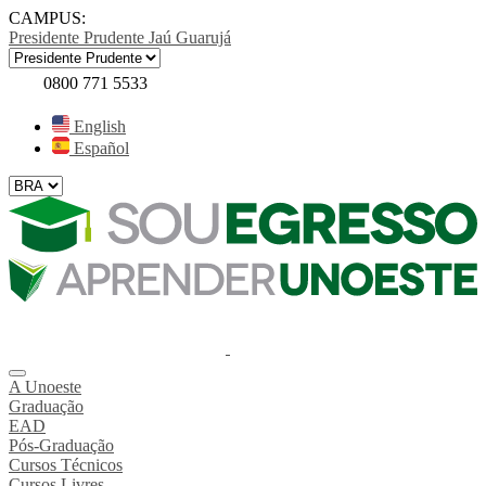
CAMPUS:
Presidente Prudente
Jaú
Guarujá
0800 771 5533
English
Español
A Unoeste
Graduação
EAD
Pós-Graduação
Cursos Técnicos
Cursos Livres